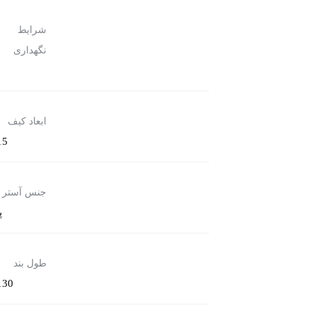
شرایط
ب
نگهداری
ر
ابعاد کیف
15×28×30 سان
جنس آستر
پ
طول بند
130 سانتی متر ( قابل ت