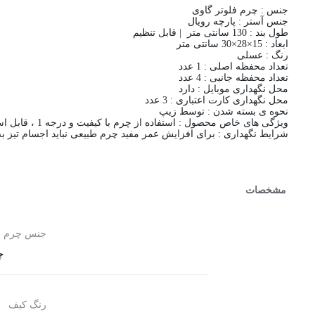
جنس : چرم فلوتر گاوی
جنس آستر : پارچه رویال
طول بند : 130 سانتی متر | قابل تنظیم
ابعاد : 15×28×30 سانتی متر
رنگ : عسلی
تعداد محفظه اصلی : 1 عدد
تعداد محفظه جانبی : 4 عدد
محل نگهداری موبایل : دارد
محل نگهداری کارت اعتباری : 3 عدد
نحوه ی بسته شدن : توسط زیپ
ویژگی های خاص محصول : استفاده از چرم با کیفیت و درجه 1 ، قابل استفاده به صورت کراس بادی ، کیف کمری و کیف دستی، بند قابل تنظیم
شرایط نگهداری : برای افزایش عمر مفید چرم طبیعی نباید اجسام تیز ب
مشخصات
جنس چرم
چ
رنگ کیف