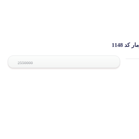
د 1148
2550000