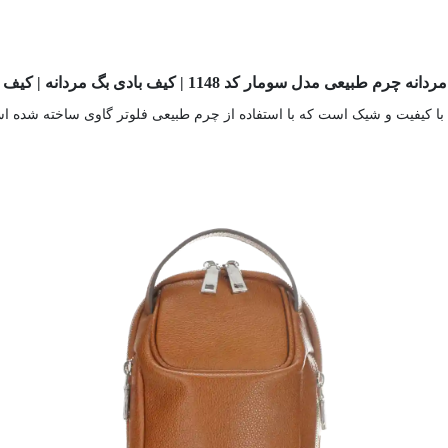
 مدل سومار کد 1148 | کیف بادی بگ مردانه | کیف کج مردانه عسلی