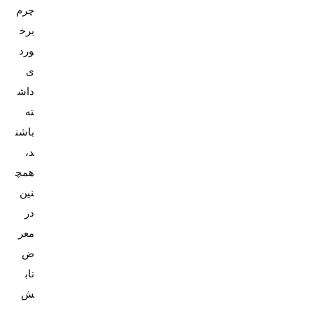
چرم
برخ
ورد
ی
داش
ته
باشن
د،
همچ
نین
در
معر
ض
تاب
ش