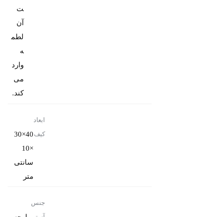
ت
آن
لطم
ه
وارد
می
کند.
ابعاد
40×30
کیف
×10
سانتی
متر
جنس