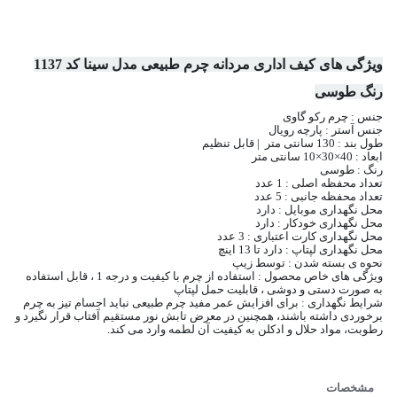
ویژگی های کیف اداری مردانه چرم طبیعی مدل سینا کد 1137
رنگ طوسی
جنس : چرم رکو گاوی
جنس آستر : پارچه رویال
طول بند : 130 سانتی متر | قابل تنظیم
ابعاد : 40×30×10 سانتی متر
رنگ : طوسی
تعداد محفظه اصلی : 1 عدد
تعداد محفظه جانبی : 5 عدد
محل نگهداری موبایل : دارد
محل نگهداری خودکار : دارد
محل نگهداری کارت اعتباری : 3 عدد
محل نگهداری لپتاپ : دارد تا 13 اینچ
نحوه ی بسته شدن : توسط زیپ
ویژگی های خاص محصول : استفاده از چرم با کیفیت و درجه 1 ، قابل استفاده
به صورت دستی و دوشی ، قابلیت حمل لپتاپ
شرایط نگهداری : برای افزایش عمر مفید چرم طبیعی نباید اجسام تیز به چرم
برخوردی داشته باشند، همچنین در معرض تابش نور مستقیم آفتاب قرار نگیرد و
رطوبت، مواد حلال و ادکلن به کیفیت آن لطمه وارد می کند.
مشخصات