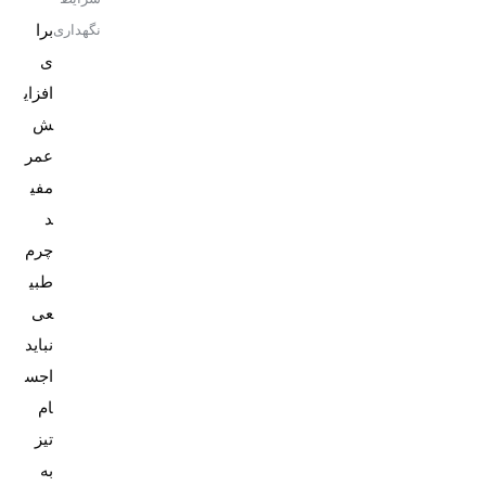
برا
نگهداری
ی
افزای
ش
عمر
مفی
د
چرم
طبی
عی
نباید
اجس
ام
تیز
به