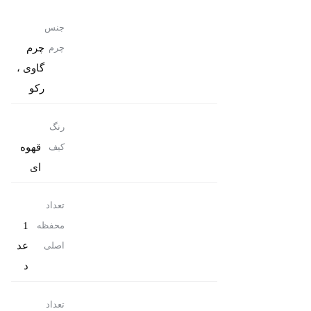
جنس
چرم
چرم
گاوی ،
رکو
رنگ
قهوه
کیف
ای
تعداد
1
محفظه
عد
اصلی
د
تعداد