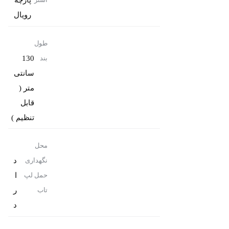
پارچه
آستر
رویال
طول
130
بند
سانتی
متر (
قابل
تنظیم )
محل
د
نگهداری
ا
حمل لپ
ر
تاب
د