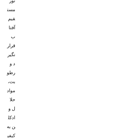
نور
مست
قیم
آفتا
ب
قرار
نگیر
د و
رطو
بت،
مواد
حلا
ل و
ادکل
ن به
کیفی