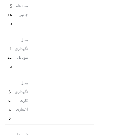
5
محفظه
عد
جانبی
د
محل
1
نگهداری
عد
موبایل
د
محل
3
نگهداری
ع
کارت
د
اعتباری
د
شرایط