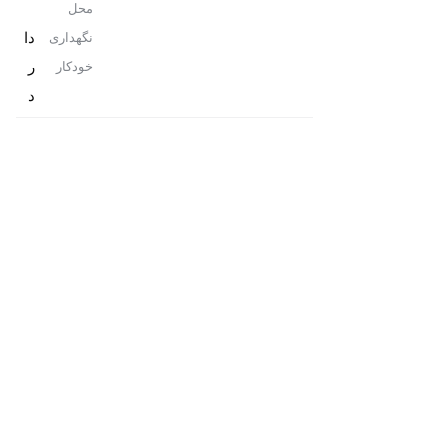
محل
دا
نگهداری
ر
خودکار
د