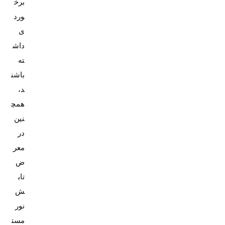
برخ
ورد
ی
داش
ته
باشن
د،
همچ
نین
در
معر
ض
تاب
ش
نور
مست