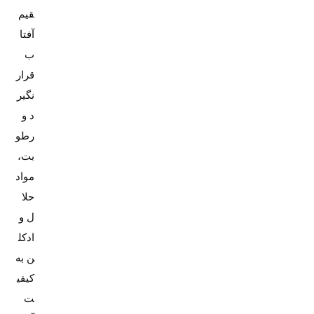
قیم
آفتا
ب
قرار
نگیر
د و
رطو
بت،
مواد
حلا
ل و
ادکل
ن به
کیفی
ت