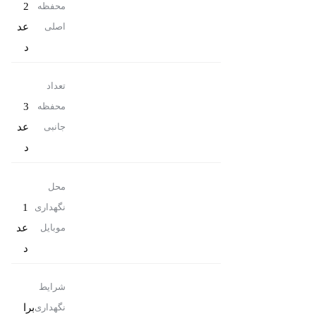
2
محفظه
عد
اصلی
د
تعداد
3
محفظه
عد
جانبی
د
محل
1
نگهداری
عد
موبایل
د
شرایط
برا
نگهداری