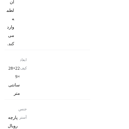
آن
لطم
ه
وارد
می
کند.
ابعاد
22×28
کیف
×9
سانتی
متر
جنس
پارچه
آستر
رویال