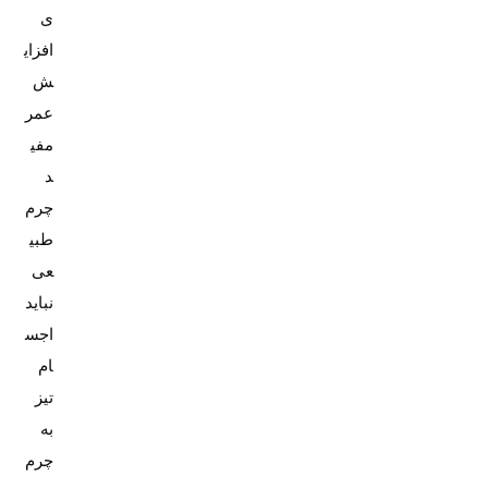
ی
افزای
ش
عمر
مفی
د
چرم
طبی
عی
نباید
اجس
ام
تیز
به
چرم