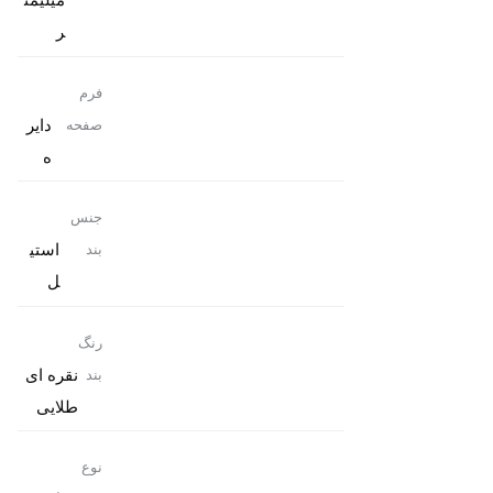
میلیمت
ر
فرم
دایر
صفحه
ه
جنس
استی
بند
ل
رنگ
نقره ای
بند
طلایی
نوع