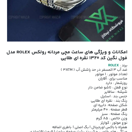
امکانات و ویژگی های ساعت مچی مردانه رولکس ROLEX مدل
فول نگین کد 1320 نقره ای طلایی
برند :
ROLEX
ضد آب 3 اتمسفر در حد پاشش آب ( 3ATM )
تعداد موتور : 1 موتور
مناسب برای : آقایان
روزشمار : دارد
نوع قفل : تاشو ضامن دار
شیشه : سافایر
جنس بند : استیل
رنگ بند : نقره ای طلایی
شکل صفحه: دایره ای
قطر صفحه : 40 میلیمتر
رنگ صفحه : سبز
وزن خالص : 85 گرم
نوع موتور : کوارتز
همراه با باکس اورجینال | بگ اصلی | باطری اضافه
ویژگی های خاص : حک برند پشت صفحه ساعت | قیمت اقتصادی