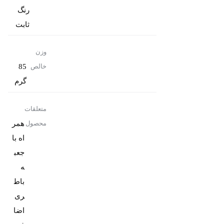
رنگ
ثابت
وزن
85
خالص
گرم
متعلقات
همر
محصول
اه با
جعب
باط
ری
اضا