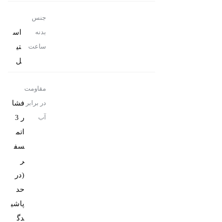
جنس
اس
بدنه
تی
ساعت
ل
مقاومت
فشا
در برابر
ر 3
آب
اتم
سف
ر
(در
حد
پاشی
دگ