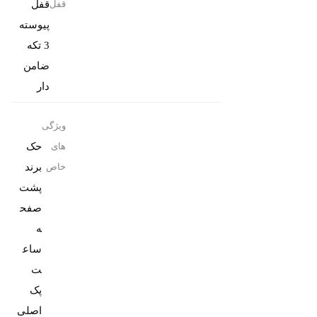
قفل
قفل
پیوسته
3 تکه
ضامن
دار
ویژگی
حک
های
برند
خاص
پشت
صفح
ه
ساع
پک