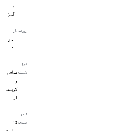
ی
آب)
روزشمار
دار
د
نوع
سافای
شیشه
ر
کریست
ال
قطر
40
صفحه