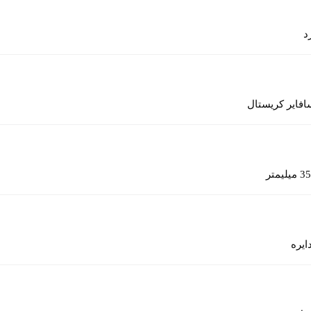
د
افایر کریستال
35 میلیمتر
ایره