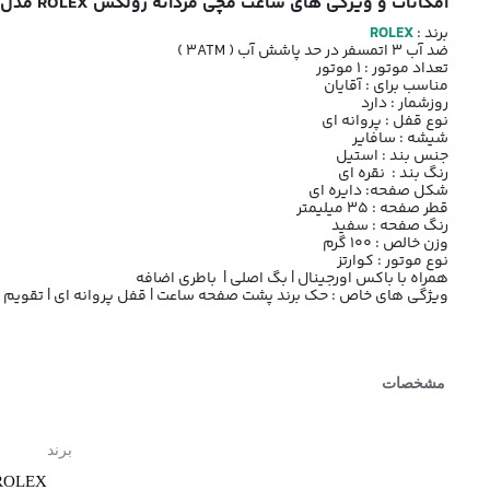
امکانات و ویژگی های ساعت مچی مردانه رولکس ROLEX مدل فول نگین کد 1318 رنگ نقره ای
برند :
ROLEX
ضد آب 3 اتمسفر در حد پاشش آب ( 3ATM )
تعداد موتور : 1 موتور
مناسب برای : آقایان
روزشمار : دارد
نوع قفل : پروانه ای
شیشه : سافایر
جنس بند : استیل
رنگ بند : نقره ای
شکل صفحه: دایره ای
قطر صفحه : 35 میلیمتر
رنگ صفحه : سفید
وزن خالص : 100 گرم
نوع موتور : کوارتز
همراه با باکس اورجینال | بگ اصلی | باطری اضافه
ویژگی های خاص : حک برند پشت صفحه ساعت | قفل پروانه ای | تقویم ای
مشخصات
برند
ROLEX