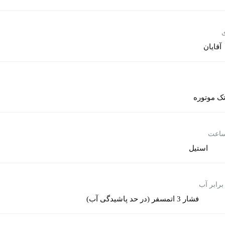
ی
آقایان
ک موتوره
ساعت
استیل
برابر آب
فشار 3 اتمسفر (در حد پاشیدگی آب)