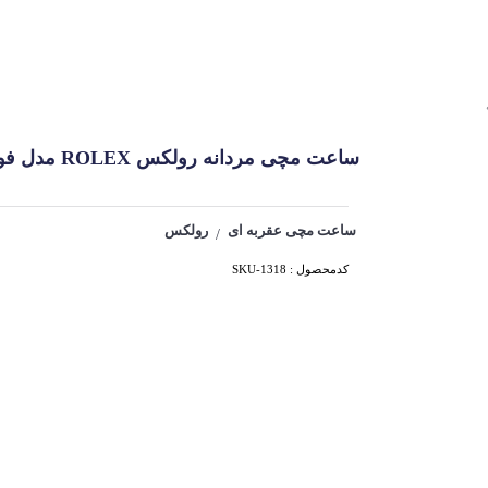
ساعت مچی مردانه رولکس ROLEX مدل فول نگین کد 1318
ساعت مچی عقربه ای
رولکس
/
کدمحصول : SKU-1318