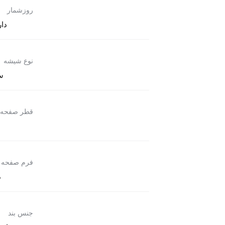
روزشمار
دار
نوع شیشه
س
قطر صفحه
فرم صفحه
د
جنس بند