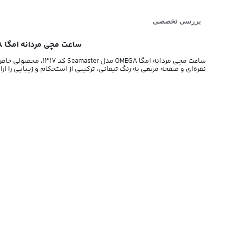
بررسی تخصصی
ساعت مچی مردانه امگا OMEGA مدل Seamaster کد 1317 | ساعت امگا سیمستر رنگ تیفانی
ساعت مچی مردانه امگا OMEGA مدل Seamaster کد 1317، محصولی خاص و چشم‌نواز است که با طراحی منحصربه‌فرد خود، توجه علاقه‌مندان به ساعت‌های لوکس را به خود جلب می‌کند. این
نقره‌ای و صفحه مربعی به رنگ تیفانی، ترکیبی از استحکام و زیبایی را ا