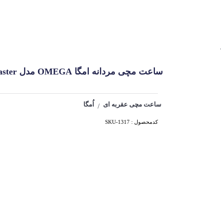
ساعت مچی مردانه امگا OMEGA مدل Seamaster کد 1317
ساعت مچی عقربه ای
اُمگا
/
کدمحصول : SKU-1317