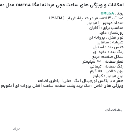
امکانات و ویژگی های ساعت مچی مردانه امگا OMEGA مدل Seamaster کد 1317 صفحه تیفانی
برند :
OMEGA
ضد آب 3 اتمسفر در حد پاشش آب ( 3ATM )
تعداد موتور : 1 موتور
مناسب برای : آقایان
روزشمار : دارد
نوع قفل : پروانه ای
شیشه : سافایر
جنس بند : استیل
رنگ بند : نقره ای
شکل صفحه: مربع
قطر صفحه : 40 میلیمتر
رنگ صفحه : تیفانی
وزن خالص : 110 گرم
نوع موتور : کوارتز
همراه با باکس اورجینال | بگ اصلی | باطری اضافه
ویژگی های خاص : حک برند پشت صفحه ساعت | قفل پروانه ای | تقویم ای
مشخصات
برند