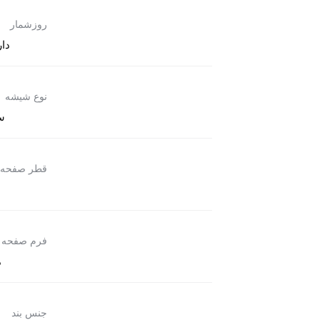
روزشمار
دار
نوع شیشه
س
قطر صفحه
فرم صفحه
م
جنس بند