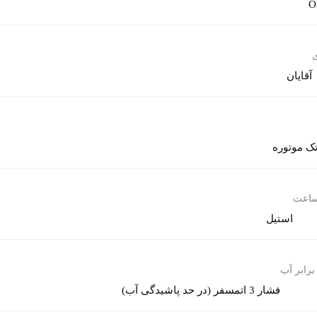
O
ی
آقایان
ک موتوره
ساعت
استیل
برابر آب
فشار 3 اتمسفر (در حد پاشیدگی آب)