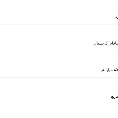
د
افایر کریستال
40 میلیمتر
ربع