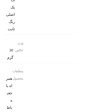
پک
رنگ
ثابت
وزن
30
خالص
گرم
متعلقات
همر
محصول
اه با
جعب
باط