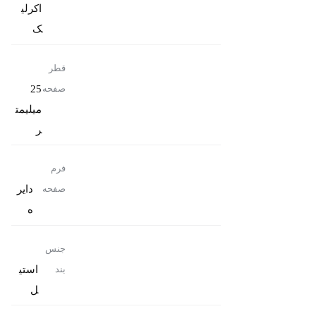
اکرلی
ک
قطر
25
صفحه
میلیمت
ر
فرم
دایر
صفحه
ه
جنس
استی
بند
ل