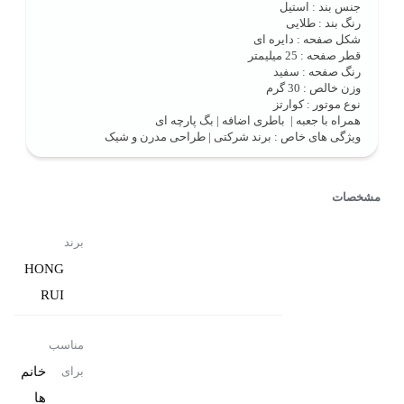
جنس بند : استیل
رنگ بند : طلایی
شکل صفحه : دایره ای
قطر صفحه : 25 میلیمتر
رنگ صفحه : سفید
وزن خالص : 30 گرم
نوع موتور : کوارتز
همراه با جعبه | باطری اضافه | بگ پارچه ای
ویژگی های خاص : برند شرکتی | طراحی مدرن و شیک
مشخصات
برند
HONG
RUI
مناسب
خانم
برای
ها