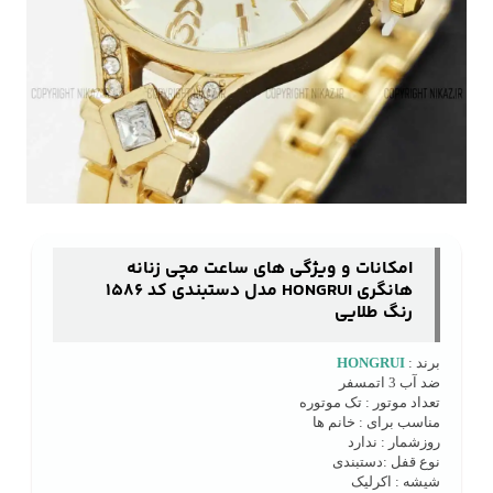
امکانات و ویژگی های ساعت مچی زنانه
هانگری HONGRUI مدل دستبندی کد 1586
رنگ طلایی
برند :
HONGRUI
ضد آب 3 اتمسفر
تعداد موتور : تک موتوره
مناسب برای : خانم ها
روزشمار : ندارد
نوع قفل :دستبندی
شیشه : اکرلیک