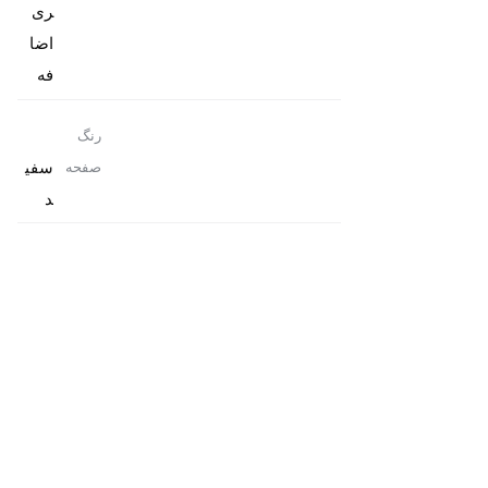
ری
اضا
فه
رنگ
سفی
صفحه
د