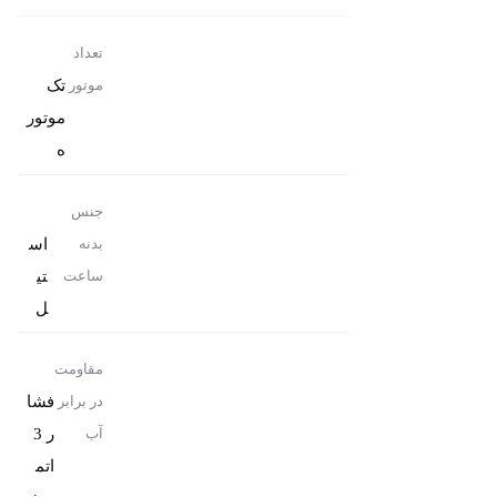
تعداد
تک
موتور
موتور
ه
جنس
اس
بدنه
تی
ساعت
ل
مقاومت
فشا
در برابر
ر 3
آب
اتم