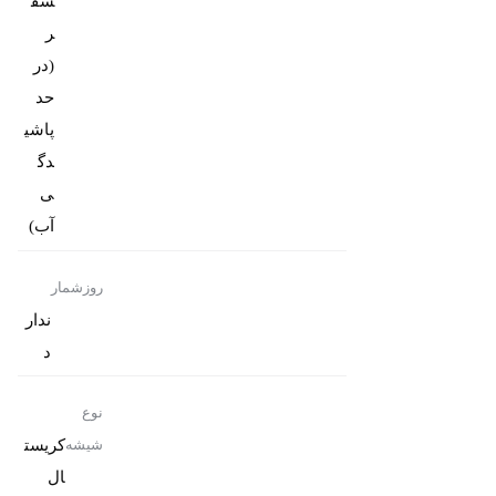
سف
ر
(در
حد
پاشی
دگ
ی
آب)
روزشمار
ندار
د
نوع
کریست
شیشه
ال