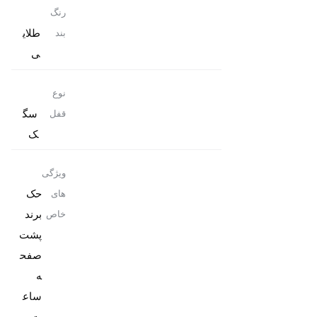
رنگ
طلای
بند
ی
نوع
سگ
قفل
ک
ویژگی
حک
های
برند
خاص
پشت
صفح
ه
ساع