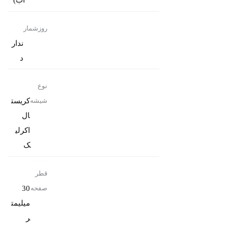
آب)
روزشمار
ندار
د
نوع
کریست
شیشه
ال
اکرلی
ک
قطر
30
صفحه
میلیمت
ر