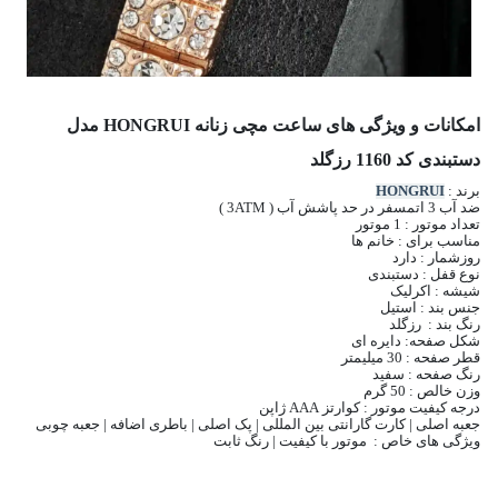
امکانات و ویژگی های ساعت مچی زنانه HONGRUI مدل
دستبندی کد 1160 رزگلد
برند :
HONGRUI
ضد آب 3 اتمسفر در حد پاشش آب ( 3ATM )
تعداد موتور : 1 موتور
مناسب برای : خانم ها
روزشمار : دارد
نوع قفل : دستبندی
شیشه : اکرلیک
جنس بند : استیل
رنگ بند : رزگلد
شکل صفحه: دایره ای
قطر صفحه : 30 میلیمتر
رنگ صفحه : سفید
وزن خالص : 50 گرم
درجه کیفیت موتور : کوارتز AAA ژاپن
جعبه اصلی | کارت گارانتی بین المللی | پک اصلی | باطری اضافه | جعبه چوبی
ویژگی های خاص : موتور با کیفیت | رنگ ثابت