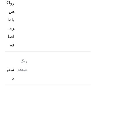
رولک
باط
ری
اضا
فه
رنگ
سفی
صفحه
د