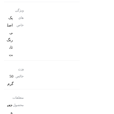
ویژگی
پک
های
اصل
خاص
رنگ
ثاب
ت
وزن
50
خالص
گرم
متعلقات
جعب
محصول
ه