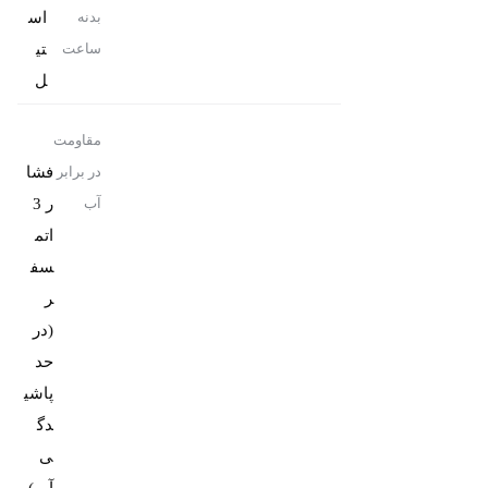
اس
بدنه
تی
ساعت
ل
مقاومت
فشا
در برابر
ر 3
آب
اتم
سف
ر
(در
حد
پاشی
دگ
ی