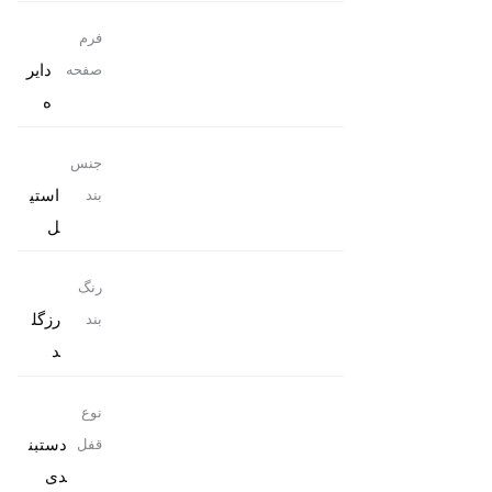
فرم
دایر
صفحه
ه
جنس
استی
بند
ل
رنگ
رزگل
بند
د
نوع
دستبن
قفل
دی