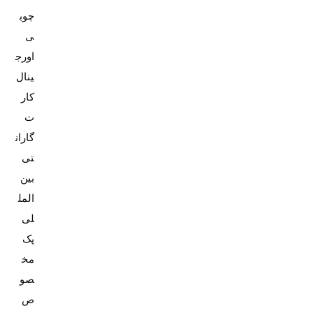
چوب
ی
اورج
کار
ت
گاران
تی
بین
المل
پک
مخ
صو
ص