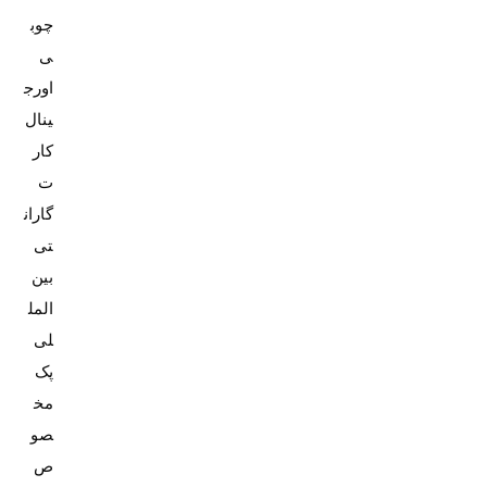
چوب
ی
اورج
کار
ت
گاران
تی
بین
المل
پک
مخ
صو
ص