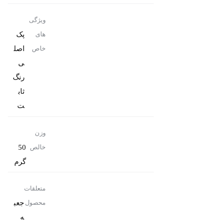
ویژگی
پک
های
اصل
خاص
رنگ
ثاب
ت
وزن
50
خالص
گرم
متعلقات
جعب
محصول
ه