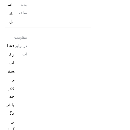
اس
بدنه
تی
ساعت
ل
مقاومت
فشا
در برابر
ر 3
آب
اتم
سف
ر
(در
حد
پاشی
دگ
ی