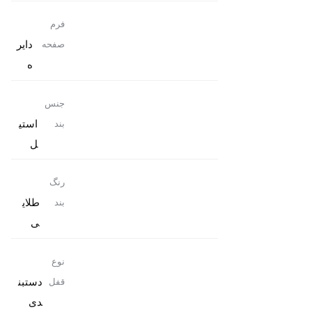
فرم
دایر
صفحه
ه
جنس
استی
بند
ل
رنگ
طلای
بند
ی
نوع
دستبن
قفل
دی