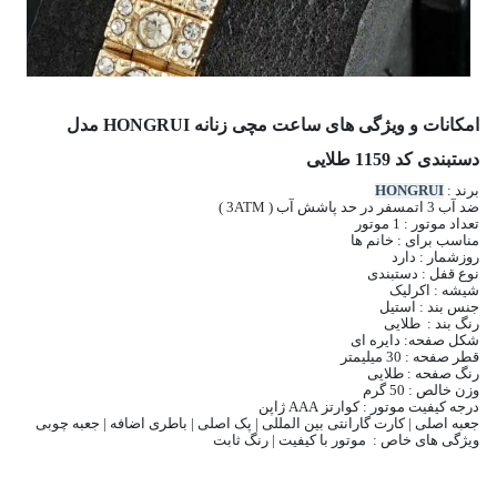
امکانات و ویژگی های ساعت مچی زنانه HONGRUI مدل
دستبندی کد 1159 طلایی
برند :
HONGRUI
ضد آب 3 اتمسفر در حد پاشش آب ( 3ATM )
تعداد موتور : 1 موتور
مناسب برای : خانم ها
روزشمار : دارد
نوع قفل : دستبندی
شیشه : اکرلیک
جنس بند : استیل
رنگ بند : طلایی
شکل صفحه: دایره ای
قطر صفحه : 30 میلیمتر
رنگ صفحه : طلایی
وزن خالص : 50 گرم
درجه کیفیت موتور : کوارتز AAA ژاپن
جعبه اصلی | کارت گارانتی بین المللی | پک اصلی | باطری اضافه | جعبه چوبی
ویژگی های خاص : موتور با کیفیت | رنگ ثابت