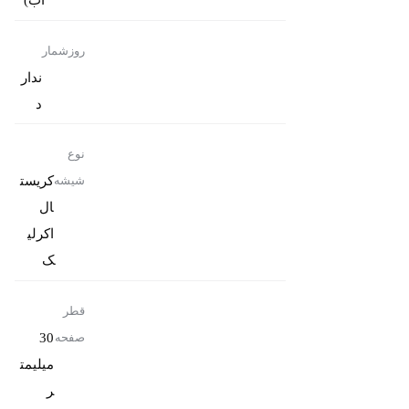
آب)
روزشمار
ندار
د
نوع
کریست
شیشه
ال
اکرلی
ک
قطر
30
صفحه
میلیمت
ر