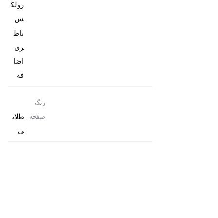
رولک
باط
ری
اضا
فه
رنگ
طلای
صفحه
ی