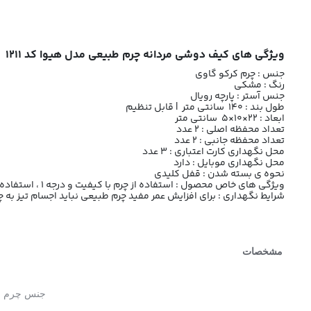
ویژگی های کیف دوشی مردانه چرم طبیعی مدل هیوا کد 1211
جنس : چرم کرکو گاوی
رنگ : مشکی
جنس آستر : پارچه رویال
طول بند : 140 سانتی متر | قابل تنظیم
ابعاد : 22×10×5 سانتی متر
تعداد محفظه اصلی : 2 عدد
تعداد محفظه جانبی : 2 عدد
محل نگهداری کارت اعتباری : 3 عدد
محل نگهداری موبایل : دارد
نحوه ی بسته شدن : قفل کلیدی
ویژگی های خاص محصول : استفاده از چرم با کیفیت و درجه 1 ، استفاده به صورت دوشی و دستی ، بند چرمی قابل تنظیم، قفل کلیدی
شرایط نگهداری : برای افزایش عمر مفید چرم طبیعی نباید اجسام تیز به
مشخصات
جنس چرم