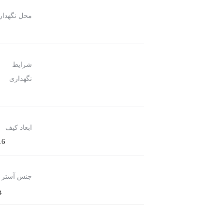
محل نگهدار
شرایط
ب
نگهداری
ر
ابعاد کیف
16×21×8 سانت
جنس آستر
پ