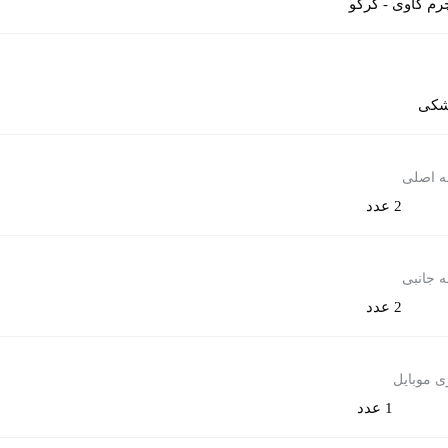
رم گاوی - کرکو
کی
ه اصلی
2 عدد
ه جانبی
2 عدد
ی موبایل
1 عدد