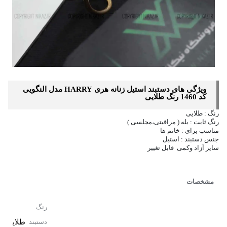
ویژگی های دستبند استیل زنانه هری HARRY مدل النگویی
کد 1460 رنگ طلایی
رنگ : طلایی
رنگ ثابت : بله ( مراقبتی،مجلسی )
مناسب برای : خانم ها
جنس دستبند : استیل
سایز آزاد وکمی قابل تغییر
مشخصات
رنگ
طلای
دستبند