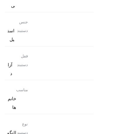
ی
جنس
است
دستبند
یل
قفل
آزا
دستبند
د
مناسب
خانم
ها
نوع
النگو
دستبند