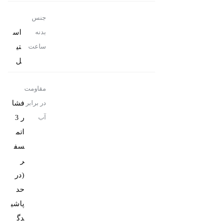
جنس
اس
بدنه
تی
ساعت
ل
مقاومت
فشا
در برابر
ر 3
آب
اتم
سف
ر
(در
حد
پاشی
دگ