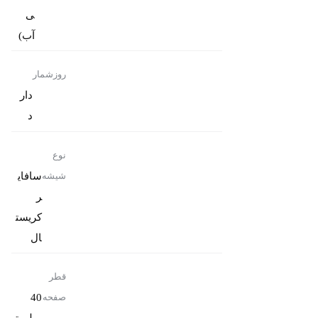
ی
آب)
روزشمار
دار
د
نوع
سافای
شیشه
ر
کریست
ال
قطر
40
صفحه