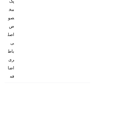
پک
مخ
صو
ص
اصل
باط
ری
اضا
فه