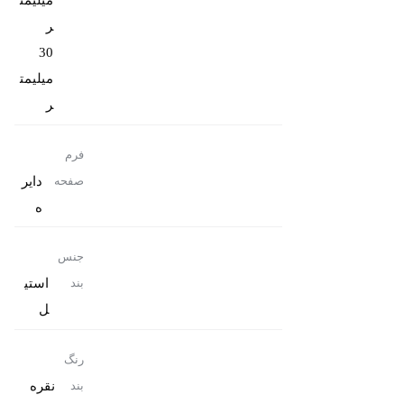
میلیمت
30
میلیمت
ر
فرم
دایر
صفحه
ه
جنس
استی
بند
ل
رنگ
نقره
بند