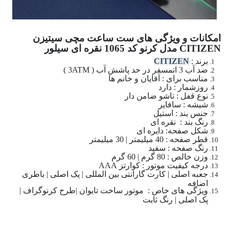
امکانات و ویژگی های ست ساعت مچی سیتیزن
CITIZEN مدل کرنو کد 1065 نقره ای سیلور
برند :
CITIZEN
ضد آب 3 اتمسفر در حد پاشش آب ( 3ATM )
مناسب برای : آقایان و خانم ها
روزشمار : دارد
نوع قفل : تاشو ضامن دار
شیشه : سافایر
جنس بند : استیل
رنگ بند : نقره ای
شکل صفحه: دایره ای
قطر صفحه : 40 میلیمتر | 30 میلیمتر
رنگ صفحه : سفید
وزن خالص : 80 گرم | 60 گرم
درجه کیفیت موتور : کوارتز AAA
جعبه اصلی | کارت گارانتی بین المللی | پک اصلی | باطری
اضافه
ویژگی های خاص : موتور ساخت تایوان |طرح کرنوگراف |
پک اصلی | رنگ ثابت