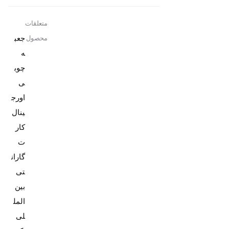
متعلقات
جعب
محصول
ه
چوب
ی
اورج
کار
ت
گاران
تی
بین
المل