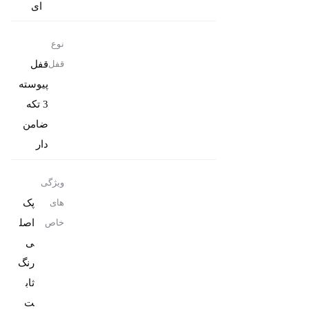
ای
نوع
قفل
قفل
پیوسته
3 تکه
ضامن
دار
ویژگی
پک
های
اصل
خاص
رنگ
ثاب
ت