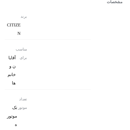
مشخصات
برند
CITIZE
N
مناسب
آقایا
برای
ن و
خانم
ها
تعداد
تک
موتور
موتور
ه