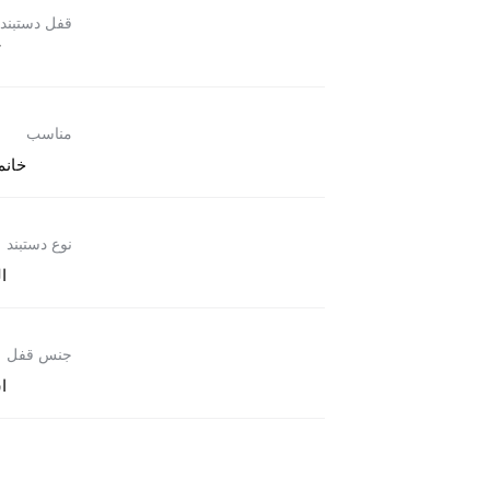
قفل دستبند
مناسب
خانم
نوع دستبند
ا
جنس قفل
ا