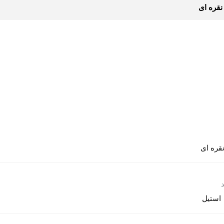
قره ای
استیل