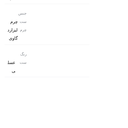
جنس
چرم
ست
لیزارد
چرم
گاوی
رنگ
عسل
ست
ی