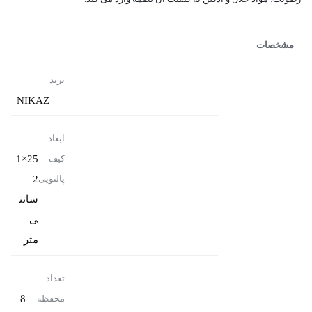
مشخصات
برند
NIKAZ
ابعاد
25×1
کیف
2
پالتویی
سانت
ی
متر
تعداد
8
محفظه