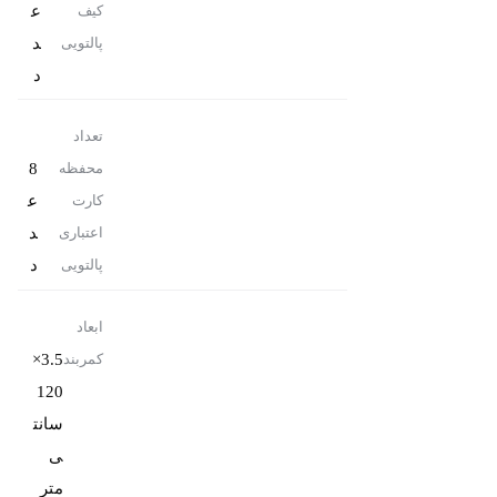
ع
کیف
د
پالتویی
د
تعداد
8
محفظه
ع
کارت
د
اعتباری
د
پالتویی
ابعاد
3.5×
کمربند
120
سانت
ی
متر