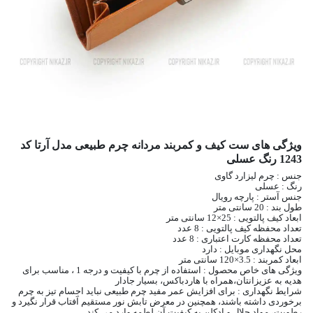
ویژگی های ست کیف و کمربند مردانه چرم طبیعی مدل آرتا کد
1243 رنگ عسلی
جنس : چرم لیزارد گاوی
رنگ : عسلی
جنس آستر : پارچه رویال
طول بند : 20 سانتی متر
ابعاد کیف پالتویی : 25×12 سانتی متر
تعداد محفظه کیف پالتویی : 8 عدد
تعداد محفظه کارت اعتباری : 8 عدد
محل نگهداری موبایل : دارد
ابعاد کمربند : 3.5×120 سانتی متر
ویژگی های خاص محصول : استفاده از چرم با کیفیت و درجه 1 ، مناسب برای
هدیه به عزیزانتان،همراه با هاردباکس، بسیار جادار
شرایط نگهداری : برای افزایش عمر مفید چرم طبیعی نباید اجسام تیز به چرم
برخوردی داشته باشند، همچنین در معرض تابش نور مستقیم آفتاب قرار نگیرد و
رطوبت، مواد حلال و ادکلن به کیفیت آن لطمه وارد می کند.