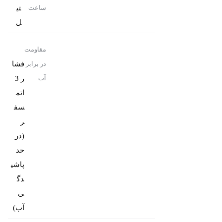
تی
ساعت
ل
مقاومت
فشا
در برابر
ر 3
آب
اتم
سف
ر
(در
حد
پاشی
دگ
ی
آب)