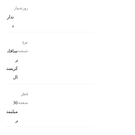
روزشمار
ندار
د
نوع
سافای
شیشه
ر
کریست
ال
قطر
30
صفحه
میلیمت
ر