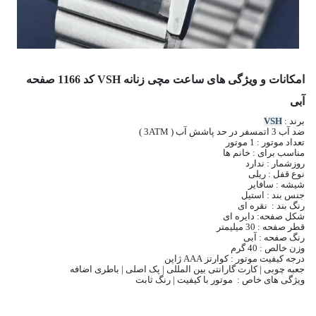
امکانات و ویژگی های ساعت مچی زنانه VSH کد 1166 صفحه
آبی
برند :
VSH
ضد آب 3 اتمسفر در حد پاشش آب ( 3ATM )
تعداد موتور : 1 موتور
مناسب برای : خانم ها
روزشمار : ندارد
نوع قفل : ریلی
شیشه : سافایر
جنس بند : استیل
رنگ بند : نقره ای
شکل صفحه: دایره ای
قطر صفحه : 30 میلیمتر
رنگ صفحه : آبی
وزن خالص : 40 گرم
درجه کیفیت موتور : کوارتز AAA ژاپن
جعبه چوبی | کارت گارانتی بین المللی | پک اصلی | باطری اضافه
ویژگی های خاص : موتور با کیفیت | رنگ ثابت