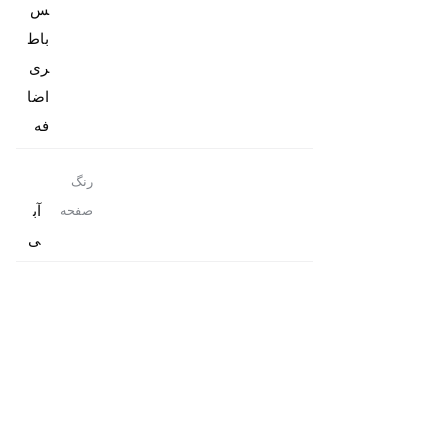
باط
ری
اضا
فه
رنگ
آب
صفحه
ی