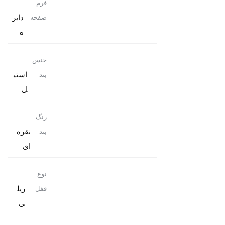
فرم
دایر
صفحه
ه
جنس
استی
بند
ل
رنگ
نقره
بند
ای
نوع
ریل
قفل
ی