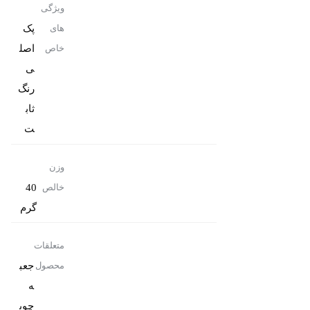
ویژگی
پک
های
اصل
خاص
رنگ
ثاب
ت
وزن
40
خالص
گرم
متعلقات
جعب
محصول
ه
چوب