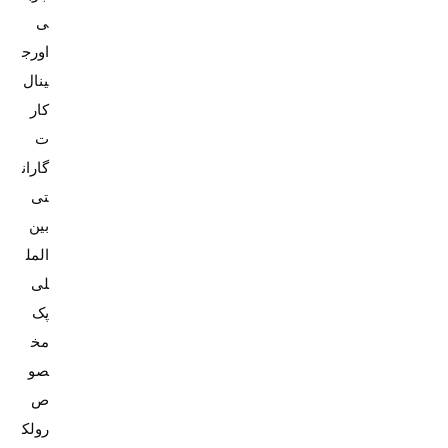
ی
اورج
کار
ت
گاران
تی
بین
المل
پک
مخ
صو
ص
رولک