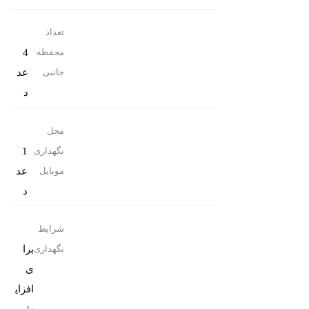
تعداد
4
محفظه
عد
جانبی
د
محل
1
نگهداری
عد
موبایل
د
شرایط
برا
نگهداری
ی
افزای