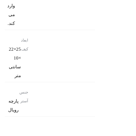
وارد
می
کند.
ابعاد
25×22
کیف
×10
سانتی
متر
جنس
پارچه
آستر
رویال