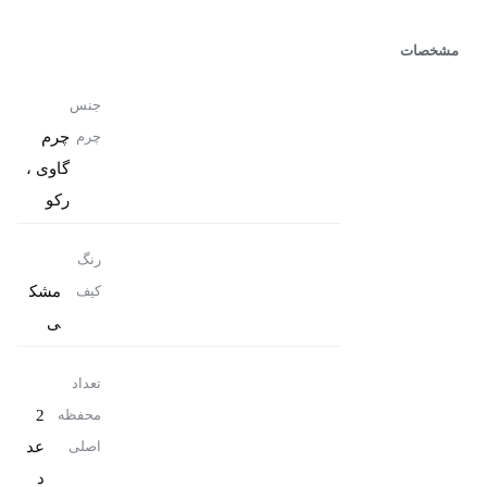
مشخصات
جنس
چرم
چرم
گاوی ،
رکو
رنگ
مشک
کیف
ی
تعداد
2
محفظه
عد
اصلی
د