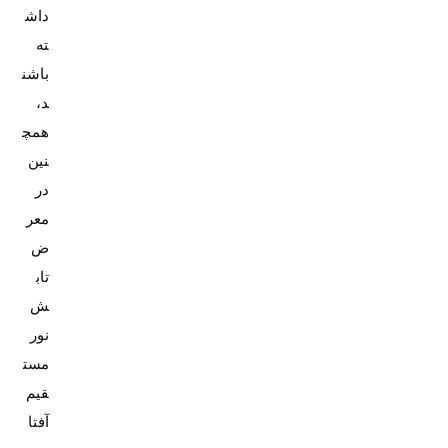
داش
ته
باشن
د،
همچ
نین
در
معر
ض
تاب
ش
نور
مست
قیم
آفتا