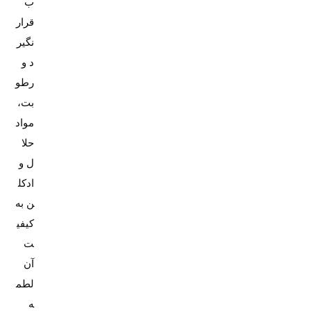
ب
قرار
نگیر
د و
رطو
بت،
مواد
حلا
ل و
ادکل
ن به
کیفی
ت
آن
لطم
ه