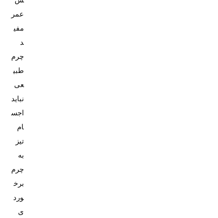
ش
عمر
مفی
د
چرم
طبی
عی
نباید
اجس
ام
تیز
به
چرم
برخ
ورد
ی