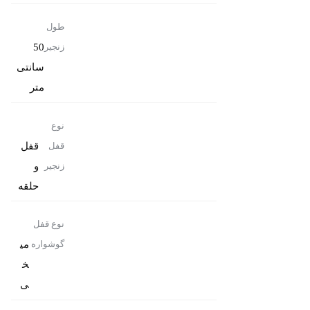
طول
50
زنجیر
سانتی
متر
نوع
قفل
قفل
و
زنجیر
حلقه
نوع قفل
می
گوشواره
خ
ی