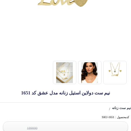
نیم ست دولاین استیل زنانه مدل عشق کد 1651
نیم ست زنانه
/
کدمحصول : SKU-1651
189000