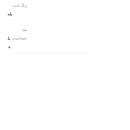
رنگ ثابت
بله
ضد
بل
حساسیت
ه