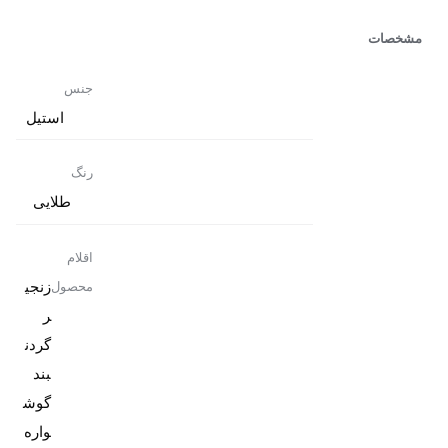
مشخصات
جنس
استیل
رنگ
طلایی
اقلام
زنجی
محصول
گردن
گوش
واره