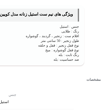
ویژگی های نیم ست استیل زنانه مدل کویین کد 1649 رنگ ط
جنس : استیل
رنگ : طلایی
اقلام ست : زنجیر ، گردبند ، گوشواره
طول زنجیر : 50 سانتی متر
نوع قفل زنجیر : قفل و حلقه
نوع قفل گوشواره : میخ
رنگ ثابت : بله
ضد حساسیت :‌بله
مشخصات
جنس
استیل