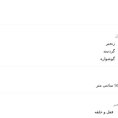
ل
گوشواره
 سانتی متر
یر
قفل و حلقه