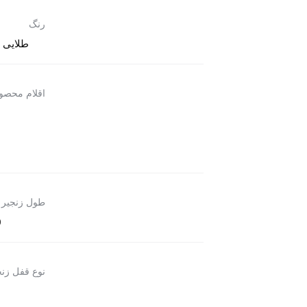
رنگ
طلایی
اقلام محصو
طول زنجیر
50
نوع قفل زنج