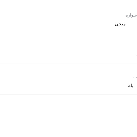
شواره
میخی
ت
بله