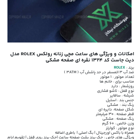
امکانات و ویژگی های ساعت مچی زنانه رولکس ROLEX مدل
دیت جاست کد 1324 نقره ای صفحه مشکی
برند :
ROLEX
ضد آب 3 اتمسفر در حد پاشش آب ( 3ATM )
تعداد موتور : 1 موتور
مناسب برای : خانم ها
روزشمار : دارد
نوع قفل : تاشو فشاری
شیشه : سافایر
جنس بند : استیل
رنگ بند : مشکی
شکل صفحه: دایره ای
قطر صفحه : 30 میلیمتر
رنگ صفحه : مشکی
وزن خالص : 60 گرم
نوع موتور : کوارتز
همراه با باکس اورجینال | بگ اصلی | باطری اضافه
ویژگی های خاص : حک برند پشت صفحه ساعت |حک برند روی قفل | تقویم ایام