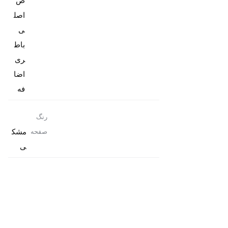
ص
اصل
باط
ری
اضا
فه
رنگ
مشک
صفحه
ی