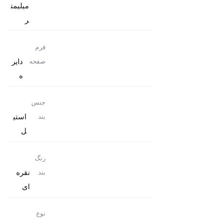
میلیمت
ر
فرم
دایر
صفحه
ه
جنس
استی
بند
ل
رنگ
نقره
بند
ای
نوع