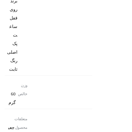
برند
روی
قفل
ساع
پک
رنگ
ثابت
وزن
60
خالص
گرم
متعلقات
جعب
محصول