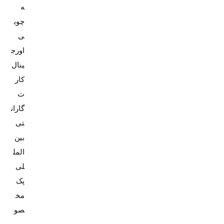
ه
چوب
ی
اورج
کار
ت
گاران
تی
بین
المل
پک
مخ
صو