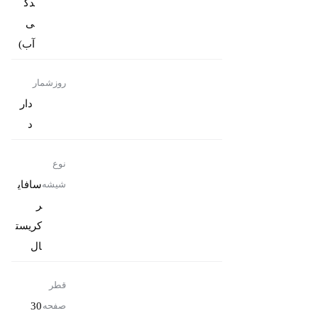
دگ
ی
آب)
روزشمار
دار
د
نوع
سافای
شیشه
ر
کریست
ال
قطر
30
صفحه