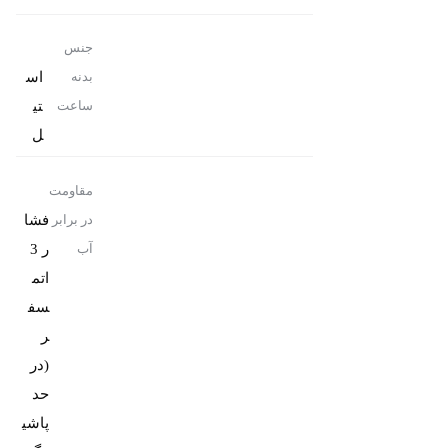
جنس
اس
بدنه
تی
ساعت
ل
مقاومت
فشا
در برابر
ر 3
آب
اتم
سف
ر
(در
حد
پاشی