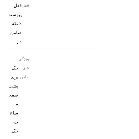
قفل
قفل
پیوسته
3 تکه
ضامن
دار
ویژگی
حک
های
برند
خاص
پشت
صفح
ه
ساع
حک