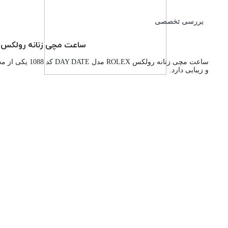
بررسی تخصصی
ساعت مچی زنانه رولکس ROLEX مدل DAY DATE کد 1088 | ساعت رولکس دو تقویم دخترانه | ساعت رولکس سیل
ساعت مچی زنانه رولکس ROLEX مدل DAY DATE کد 1088 یکی از محصولات محبوب و معروف در دنیای ساعت‌های لوکس است. این
و زیبایی دارد.