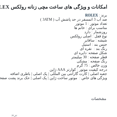
امکانات و ویژگی های ساعت مچی زنانه رولکس ROLEX مدل DAY DATE کد 1088 نقره ای سیلور
برند :
ROLEX
ضد آب 3 اتمسفر در حد پاشش آب ( 3ATM )
تعداد موتور : 1 موتور
مناسب برای : خانم ها
روزشمار : دارد
نوع قفل : اصلی رولکس
شیشه : سافایر
جنس بند : استیل
رنگ بند : نقره ای
شکل صفحه: دایره ای
قطر صفحه : 30 میلیمتر
رنگ صفحه : مشکی
وزن خالص : 75 گرم
درجه کیفیت موتور : کوارتز AAA ژاپن
جعبه اصلی | کارت گارانتی بین المللی | پک اصلی | باطری اضافه
ویژگی های خاص : موتور ساخت ژاپن | پک اصلی | حک برند پشت صفحه
مشخصات
برند