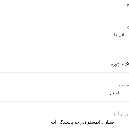
ی
خانم ها
ک موتوره
ساعت
استیل
برابر آب
فشار 3 اتمسفر (در حد پاشیدگی آب)