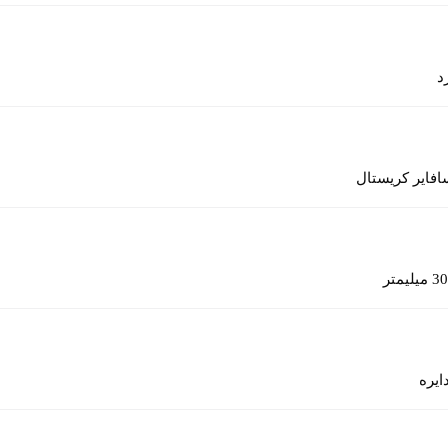
د
افایر کریستال
30 میلیمتر
ایره