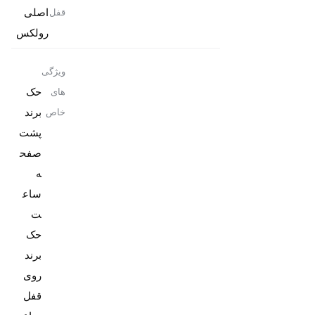
اصلی
قفل
رولکس
ویژگی
حک
های
برند
خاص
پشت
صفح
ه
ساع
حک
برند
روی
قفل