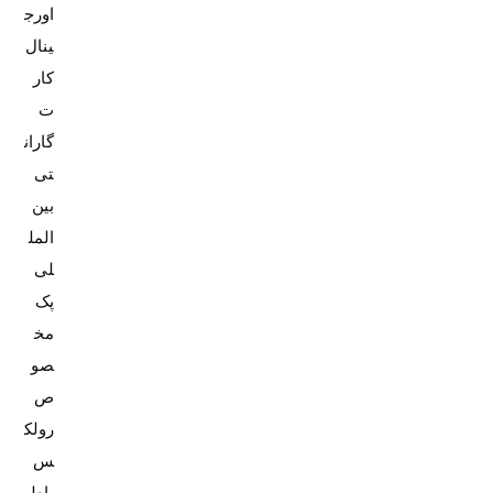
اورج
کار
ت
گاران
تی
بین
المل
پک
مخ
صو
ص
رولک