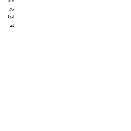
باط
ری
اضا
فه