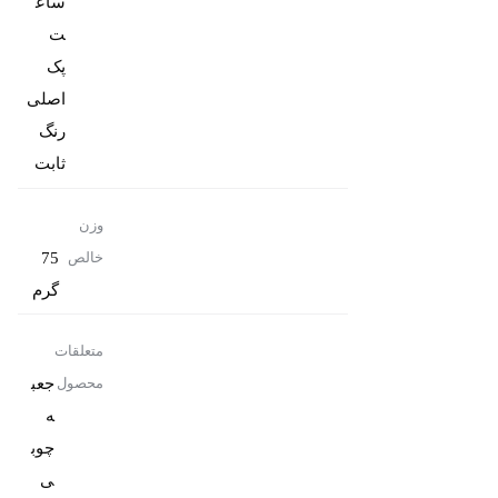
ساع
پک
رنگ
ثابت
وزن
75
خالص
گرم
متعلقات
جعب
محصول
ه
چوب
ی