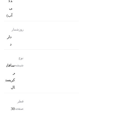
دگ
ی
آب)
روزشمار
دار
د
نوع
سافای
شیشه
ر
کریست
ال
قطر
30
صفحه