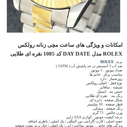
امکانات و ویژگی های ساعت مچی زنانه رولکس
ROLEX مدل DAY DATE کد 1085 نقره ای طلایی
برند :
ROLEX
ضد آب 3 اتمسفر در حد پاشش آب ( 3ATM )
تعداد موتور : 1 موتور
مناسب برای : خانم ها
روزشمار : دارد
نوع قفل : اصلی رولکس
شیشه : سافایر
جنس بند : استیل
رنگ بند : نقره ای طلایی
شکل صفحه: دایره ای
قطر صفحه : 30 میلیمتر
رنگ صفحه : مشکی
وزن خالص : 75 گرم
درجه کیفیت موتور : کوارتز AAA ژاپن
جعبه اصلی | کارت گارانتی بین المللی | پک اصلی | باطری اضافه
ویژگی های خاص : موتور ساخت ژاپن | پک اصلی | حک برند پشت صفحه