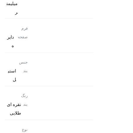
میلیمت
ر
فرم
دایر
صفحه
ه
جنس
استی
بند
ل
رنگ
نقره ای
بند
طلایی
نوع