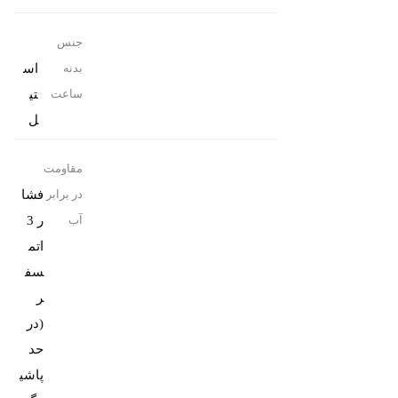
جنس
اس
بدنه
تی
ساعت
ل
مقاومت
فشا
در برابر
ر 3
آب
اتم
سف
ر
(در
حد
پاشی