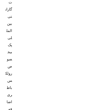
ت
گاران
تی
بین
المل
پک
مخ
صو
ص
رولک
باط
ری
اضا
فه