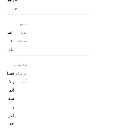
ه
جنس
اس
بدنه
تی
ساعت
ل
مقاومت
فشا
در برابر
ر 3
آب
اتم
سف
ر
(در
حد