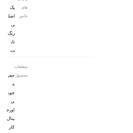
پک
های
اصل
خاص
رنگ
ثاب
ت
متعلقات
جعب
محصول
ه
چوب
ی
اورج
کار