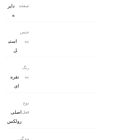
دایر
صفحه
ه
جنس
استی
بند
ل
رنگ
نقره
بند
ای
نوع
اصلی
قفل
رولکس
ویژگی