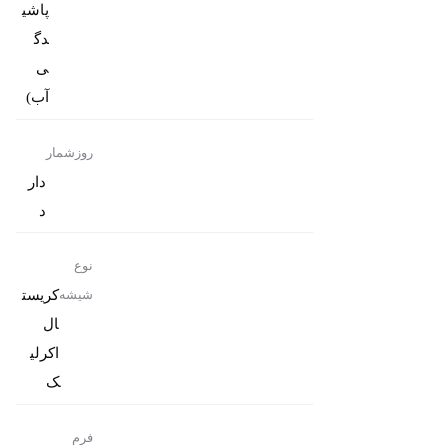
پاشی
دگ
ی
آب)
روزشمار
دار
د
نوع
کریست
شیشه
ال
اکرلی
ک
فرم