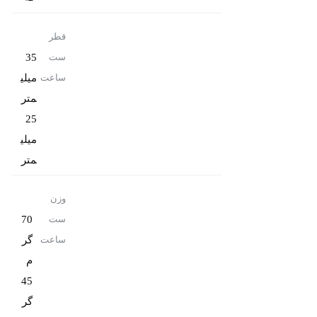
قطر
35
ست
میلی
ساعت
25
میلی
متر
وزن
70
ست
گر
ساعت
45
گر