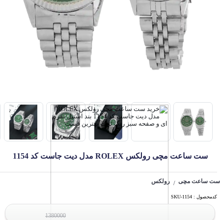
ست ساعت مچی رولکس ROLEX مدل دیت جاست کد 1154
ست ساعت مچی
رولکس
/
کدمحصول : SKU-1154
1380000