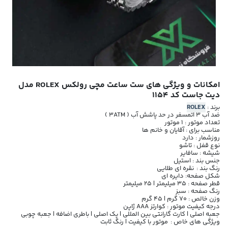
امکانات و ویژگی های ست ساعت مچی رولکس ROLEX مدل
دیت جاست کد 1154
برند :
ROLEX
ضد آب 3 اتمسفر در حد پاشش آب ( 3ATM )
تعداد موتور : 1 موتور
مناسب برای : آقایان و خانم ها
روزشمار : دارد
نوع قفل : تاشو
شیشه : سافایر
جنس بند : استیل
رنگ بند : نقره ای طلایی
شکل صفحه: دایره ای
قطر صفحه : 35 میلیمتر | 25 میلیمتر
رنگ صفحه : سبز
وزن خالص : 70 گرم | 45 گرم
درجه کیفیت موتور : کوارتز AAA ژاپن
جعبه اصلی | کارت گارانتی بین المللی | پک اصلی | باطری اضافه | جعبه چوبی
ویژگی های خاص : موتور با کیفیت | رنگ ثابت