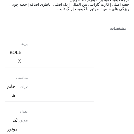
درجه کیفیت موتور : کوارتز AAA ژاپن
جعبه اصلی | کارت گارانتی بین المللی | پک اصلی | باطری اضافه | جعبه چوبی
ویژگی های خاص : موتور با کیفیت | رنگ ثابت
مشخصات
برند
ROLE
X
مناسب
خانم
برای
ها
تعداد
تک
موتور
موتور