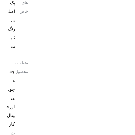
پک
های
اصل
خاص
رنگ
ثاب
ت
متعلقات
جعب
محصول
ه
چوب
ی
اورج
کار
ت