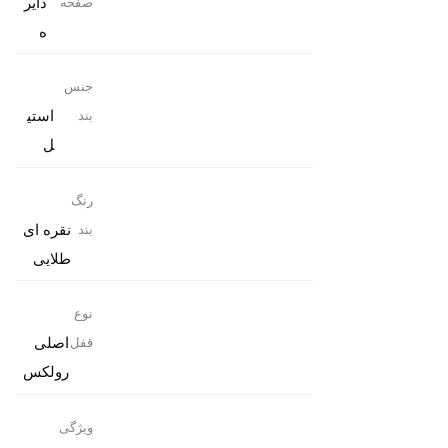
دایر
صفحه
ه
جنس
استی
بند
ل
رنگ
نقره ای
بند
طلایی
نوع
اصلی
قفل
رولکس
ویژگی