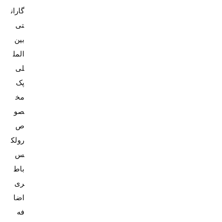
گاران
تی
بین
المل
پک
مخ
صو
ص
رولک
باط
ری
اضا
فه