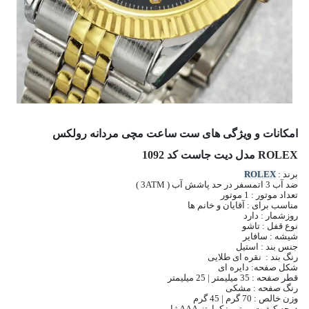
امکانات و ویژگی های ست ساعت مچی مردانه رولکس
ROLEX مدل دیت جاست کد 1092
برند :
ROLEX
ضد آب 3 اتمسفر در حد پاشش آب ( 3ATM )
تعداد موتور : 1 موتور
مناسب برای : آقایان و خانم ها
روزشمار : دارد
نوع قفل : تاشو
شیشه : سافایر
جنس بند : استیل
رنگ بند : نقره ای طلایی
شکل صفحه: دایره ای
قطر صفحه : 35 میلیمتر | 25 میلیمتر
رنگ صفحه : مشکی
وزن خالص : 70 گرم | 45 گرم