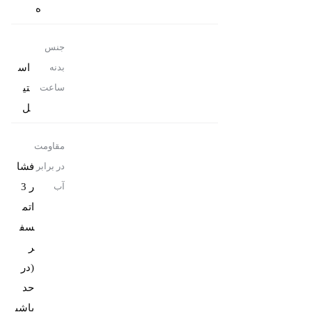
ه
جنس
اس
بدنه
تی
ساعت
ل
مقاومت
فشا
در برابر
ر 3
آب
اتم
سف
ر
(در
حد
پاشی