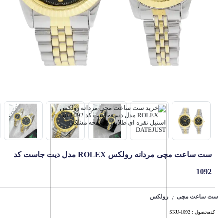
ست ساعت مچی مردانه رولکس ROLEX مدل دیت جاست کد
1092
ست ساعت مچی
رولکس
/
کدمحصول : SKU-1092