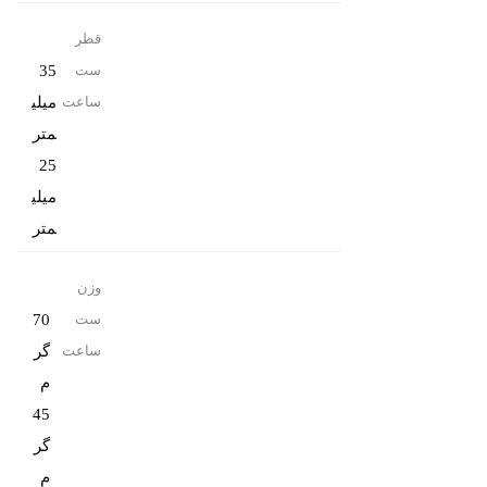
قطر
35
ست
میلی
ساعت
25
میلی
متر
وزن
70
ست
گر
ساعت
45
گر
م