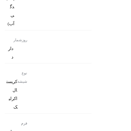
دگ
ی
آب)
روزشمار
دار
د
نوع
کریست
شیشه
ال
اکرلی
ک
فرم