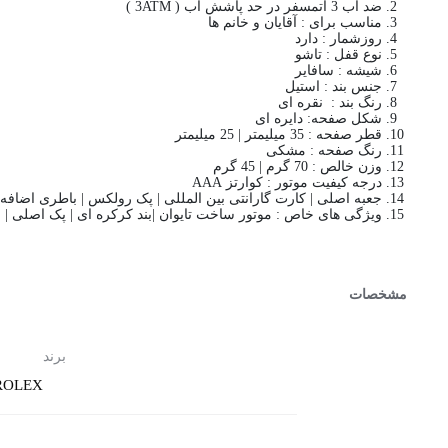
ضد آب 3 اتمسفر در حد پاشش آب ( 3ATM )
مناسب برای : آقایان و خانم ها
روزشمار : دارد
نوع قفل : تاشو
شیشه : سافایر
جنس بند : استیل
رنگ بند : نقره ای
شکل صفحه: دایره ای
قطر صفحه : 35 میلیمتر | 25 میلیمتر
رنگ صفحه : مشکی
وزن خالص : 70 گرم | 45 گرم
درجه کیفیت موتور : کوارتز AAA
جعبه اصلی | کارت گارانتی بین المللی | پک رولکس | باطری اضافه
ویژگی های خاص : موتور ساخت تایوان |بند کرکره ای | پک اصلی | 
مشخصات
برند
ROLEX