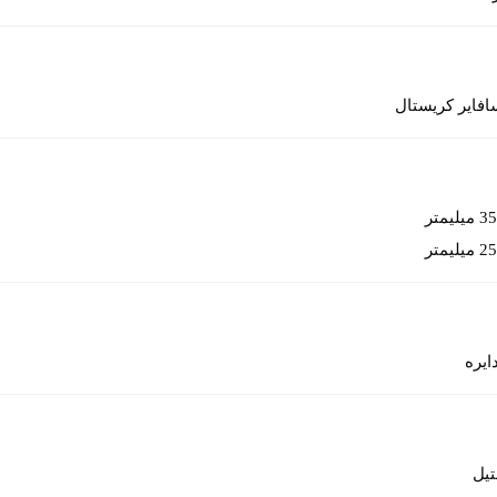
افایر کریستال
25 میلیمتر
ایره
یل