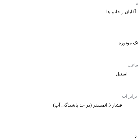
ی
آقایان و خانم ها
ک موتوره
ساعت
استیل
برابر آب
فشار 3 اتمسفر (در حد پاشیدگی آب)
د