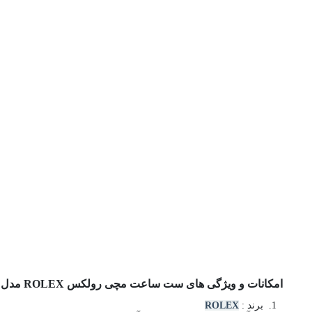
امکانات و ویژگی های ست ساعت مچی رولکس ROLEX مدل دیت جاست کد 1049 نقره ای
برند :
ROLEX