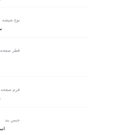
نوع شیشه
س
قطر صفحه
فرم صفحه
د
جنس بند
است