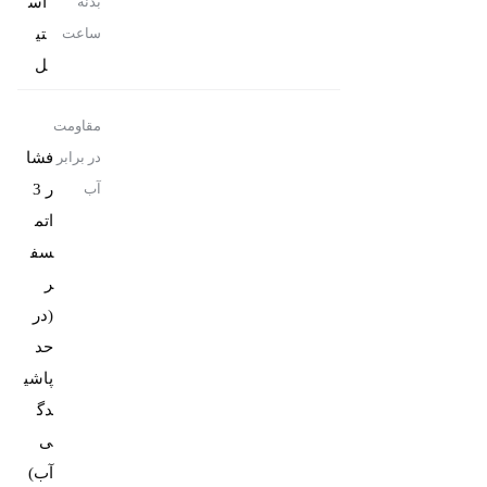
اس
بدنه
تی
ساعت
ل
مقاومت
فشا
در برابر
ر 3
آب
اتم
سف
ر
(در
حد
پاشی
دگ
ی
آب)