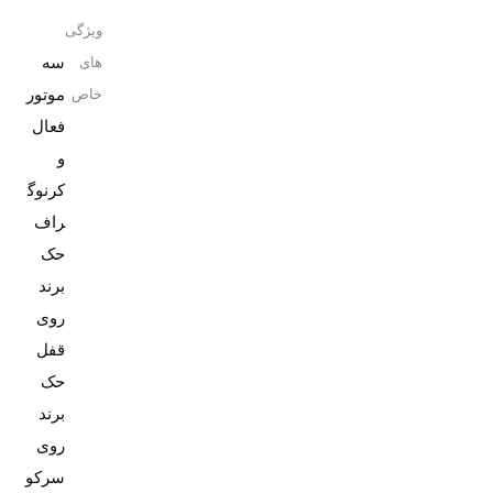
ویژگی
سه
های
موتور
خاص
فعال
و
کرنوگ
حک
برند
روی
حک
برند
روی
سرکو