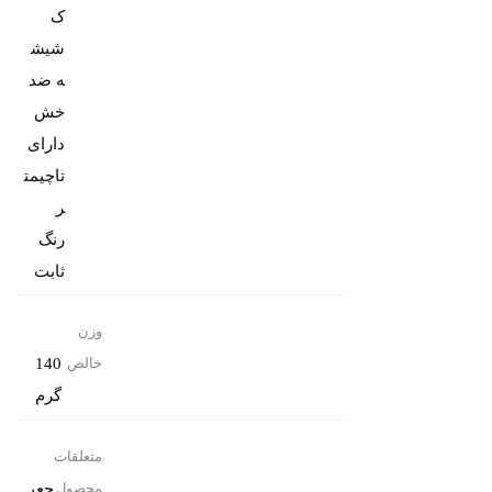
شیش
ه ضد
دارای
تاچیمت
رنگ
ثابت
وزن
140
خالص
گرم
متعلقات
جعب
محصول