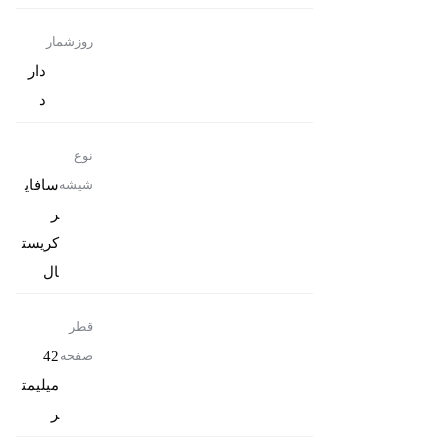
روزشمار
دار
د
نوع
سافای
شیشه
ر
کریست
ال
قطر
42
صفحه
میلیمت
ر