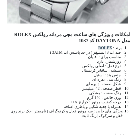
امکانات و ویژگی های ساعت مچی مردانه رولکس ROLEX
مدل DAYTONA کد 1037
برند :
ROLEX
ضد آب 3 اتمسفر ( در حد پاشش آب 3ATM )
مناسب برای : آقایان
روزشمار : دارد
نوع قفل : اصلی رولکس
شیشه : سافایر کریستال
جنس بند : استیل
رنگ بند : نقره ای
شکل صفحه: دایره ای
قطر صفحه : 42 میلیمتر
رنگ صفحه : مشکی
وزن خالص : 140 گرم
درجه کیفیت موتور : کوارتز A++
همراه با جعبه شکیل و باطری اضافه
ویژگی های خاص : سه موتور فعال و کرنوگراف | تاچیمتر | حک برند روی
قفل و سرکوک | رنگ ثابت