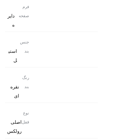
فرم
دایر
صفحه
ه
جنس
استی
بند
ل
رنگ
نقره
بند
ای
نوع
اصلی
قفل
رولکس