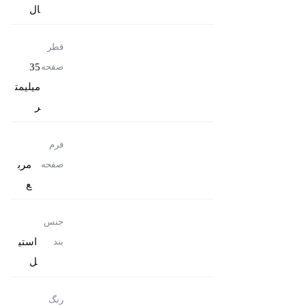
ال
قطر
35
صفحه
میلیمت
ر
فرم
مرب
صفحه
ع
جنس
استی
بند
ل
رنگ