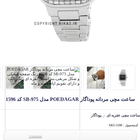
ساعت مچی مردانه پوداگار POEDAGAR مدل 975-SB کد 1596
ساعت مچی عقربه ای
پوداگار
/
کدمحصول : SKU-1596
3200000