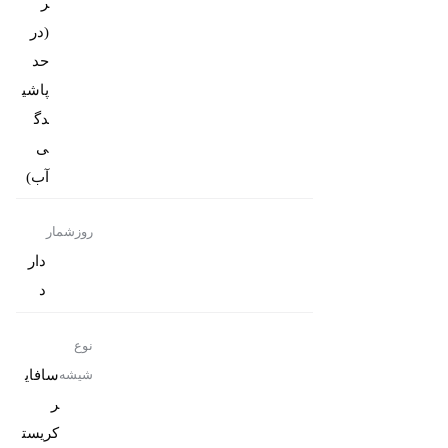
ر
(در
حد
پاشی
دگ
ی
آب)
روزشمار
دار
د
نوع
سافای
شیشه
ر
کریست