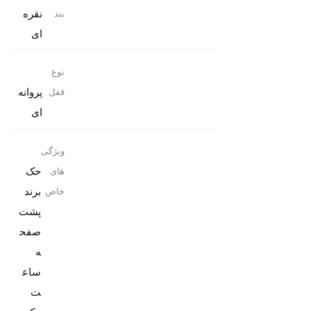
نقره
بند
ای
نوع
پروانه
قفل
ای
ویژگی
حک
های
برند
خاص
پشت
صفح
ه
ساع