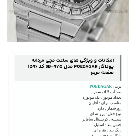
امکانات و ویژگی های ساعت مچی مردانه
پوداگار POEDAGAR مدل 975-SB کد 1596
صفحه مربع
برند :
POEDAGAR
ضد آب 5 اتمسفر
تعداد موتور : تک موتوره
مناسب برای : آقایان
روزشمار : دارد
نوع قفل : پروانه ای
شیشه : کریستال سافایر
جنس بند : استیل
رنگ بند : نقره ای
شکل صفحه : مربع