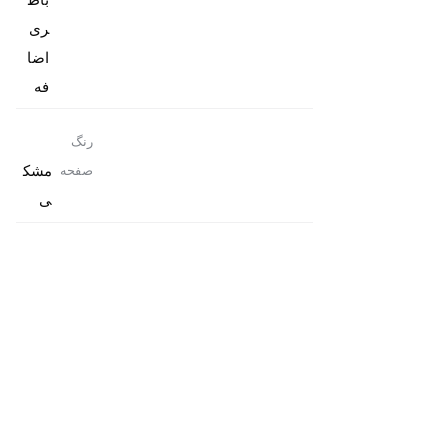
ری
اضا
فه
رنگ
مشک
صفحه
ی