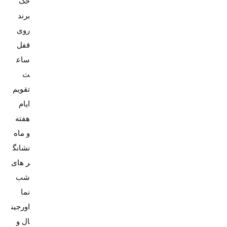
حک
برند
روی
قفل
ساع
تقویم
ایام
هفته
نشانگ
ر های
شب
اورجین
ال و