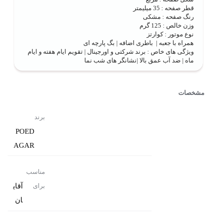
قطر صفحه : 35 میلیمتر
رنگ صفحه : مشکی
وزن خالص : 125 گرم
نوع موتور : کوارتز
همراه با جعبه | باطری اضافه | بگ پارچه ای
ویژگی های خاص : برند شرکتی و اورجینال | تقویم ایام هفته و ایام
ماه | ضد آب عمق بالا |نشانگر های شب نما
مشخصات
برند
POED
AGAR
مناسب
آقای
برای
ان