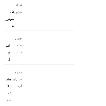
تعداد
تک
موتور
موتور
ه
جنس
اس
بدنه
تی
ساعت
ل
مقاومت
فشا
در برابر
ر 3
آب
اتم
سف