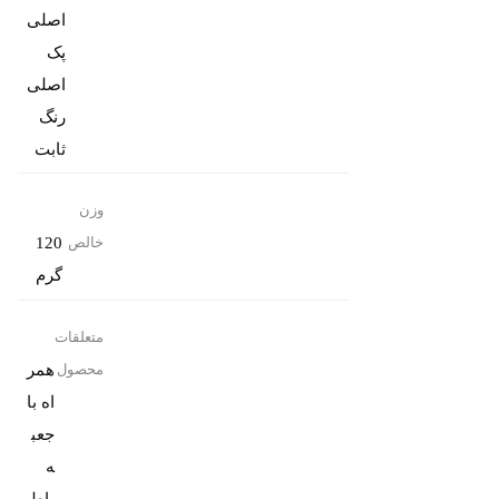
پک
رنگ
ثابت
وزن
120
خالص
گرم
متعلقات
همر
محصول
اه با
جعب
باط