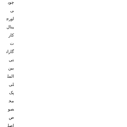
چوب
ی
اورج
کار
ت
گاران
تی
بین
المل
پک
مخ
صو
ص
اصل