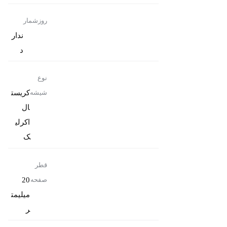
روزشمار
ندار
د
نوع
کریست
شیشه
ال
اکرلی
ک
قطر
20
صفحه
میلیمت
ر