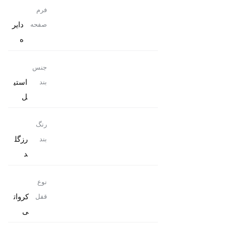
فرم
دایر
صفحه
ه
جنس
استی
بند
ل
رنگ
رزگل
بند
د
نوع
کروات
قفل
ی