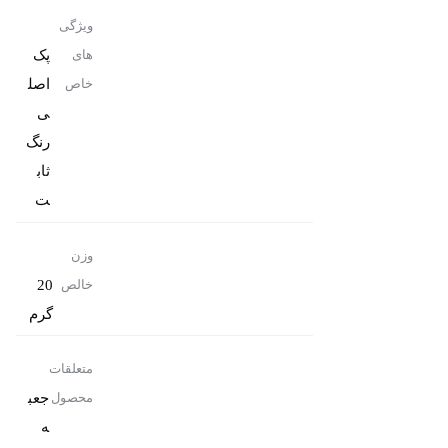
ویژگی
پک
های
اصل
خاص
رنگ
ثاب
ت
وزن
20
خالص
گرم
متعلقات
جعب
محصول
ه