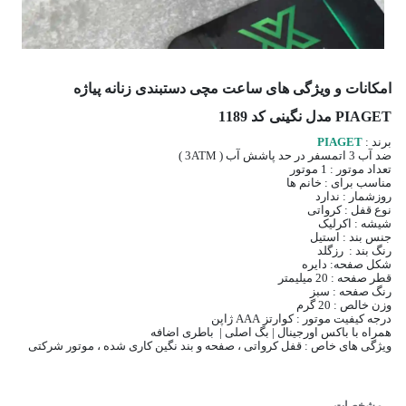
امکانات و ویژگی های ساعت مچی دستبندی زنانه پیاژه
PIAGET مدل نگینی کد 1189
برند :
PIAGET
ضد آب 3 اتمسفر در حد پاشش آب ( 3ATM )
تعداد موتور : 1 موتور
مناسب برای : خانم ها
روزشمار : ندارد
نوع قفل : کرواتی
شیشه : اکرلیک
جنس بند : استیل
رنگ بند : رزگلد
شکل صفحه: دایره
قطر صفحه : 20 میلیمتر
رنگ صفحه : سبز
وزن خالص : 20 گرم
درجه کیفیت موتور : کوارتز AAA ژاپن
همراه با باکس اورجینال | بگ اصلی | باطری اضافه
ویژگی های خاص : قفل کرواتی ، صفحه و بند نگین کاری شده ، موتور شرکتی