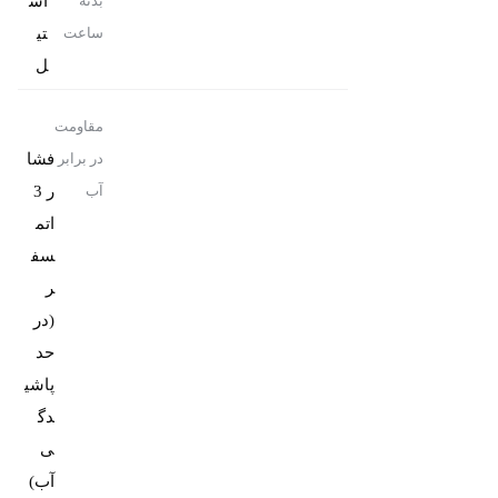
اس
بدنه
تی
ساعت
ل
مقاومت
فشا
در برابر
ر 3
آب
اتم
سف
ر
(در
حد
پاشی
دگ
ی
آب)