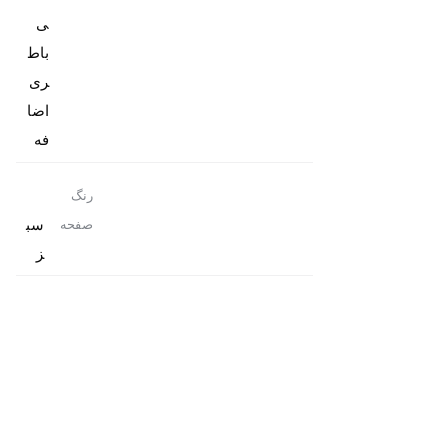
باط
ری
اضا
فه
رنگ
سب
صفحه
ز