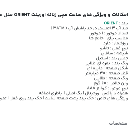
امکانات و ویژگی های ساعت مچی زنانه اورینت ORIENT مدل Persian day date کد 1294 صفحه طلایی
برند :
ORIENT
ضد آب 3 اتمسفر در حد پاشش آب ( 3ATM )
تعداد موتور : 1 موتور
مناسب برای : خانم ها
روزشمار : دارد
نوع قفل : تاشو
شیشه : سافایر
جنس بند : استیل
رنگ بند : نقره ای طلایی
شکل صفحه : دایره ای
قطر صفحه : 30 میلیمتر
رنگ صفحه : طلایی
وزن خالص : 60 گرم
نوع موتور : کوارتز AAA
همراه با باکس اورجینال | بگ اصلی | باطری اضافه
ویژگی های خاص : حک برند پشت صفحه ساعت | حک برند روی قفل | تقویم
مشخصات