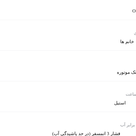
O
ی
خانم ها
ک موتوره
ساعت
استیل
برابر آب
فشار 3 اتمسفر (در حد پاشیدگی آب)