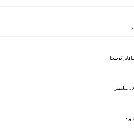
د
افایر کریستال
30 میلیمتر
ایره