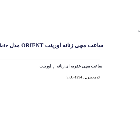
ه
ساعت مچی زنانه اورینت ORIENT مدل Persian day date کد 1294
ساعت مچی عقربه ای زنانه
اورینت
/
کدمحصول : SKU-1294