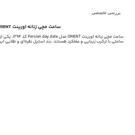
بررسی تخصصی
ساعت مچی زنانه اورینت ORIENT مدل Persian day date کد 1294 | ساعت زنانه اورینت | ساعت مچی ORIENT دخترانه صفحه طلایی
ساعت مچی زنانه اورینت ORIENT مدل Persian day date کد 1294، یکی از محصولات شیک و کاربردی برند معتبر ORIENT است. این
ساعتی با ترکیب زیبایی و عملکرد هستند. بند استیل نقره‌ای و طلایی ای