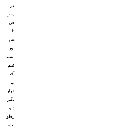
در
معر
ض
تاب
ش
نور
مست
قیم
آفتا
ب
قرار
نگیر
د و
رطو
بت،