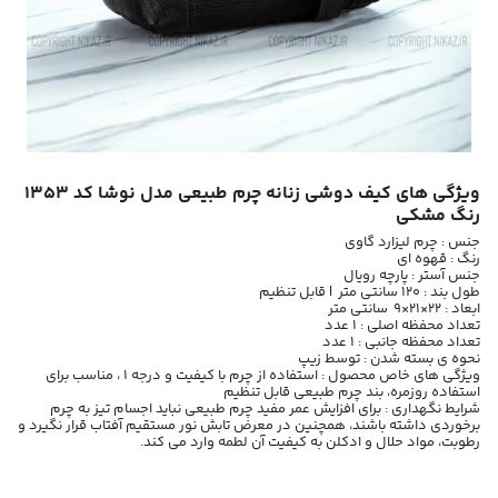
ویژگی های کیف دوشی زنانه چرم طبیعی مدل نوشا کد 1353
رنگ مشکی
جنس : چرم لیزارد گاوی
رنگ : قهوه ای
جنس آستر : پارچه رویال
طول بند : 120 سانتی متر | قابل تنظیم
ابعاد : 22×21×9 سانتی متر
تعداد محفظه اصلی : 1 عدد
تعداد محفظه جانبی : 1 عدد
نحوه ی بسته شدن : توسط زیپ
ویژگی های خاص محصول : استفاده از چرم با کیفیت و درجه 1 ، مناسب برای
استفاده روزمره، بند چرم طبیعی قابل تنظیم
شرایط نگهداری : برای افزایش عمر مفید چرم طبیعی نباید اجسام تیز به چرم
برخوردی داشته باشند، همچنین در معرض تابش نور مستقیم آفتاب قرار نگیرد و
رطوبت، مواد حلال و ادکلن به کیفیت آن لطمه وارد می کند.