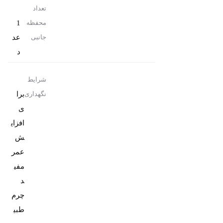
تعداد
1
محفظه
عد
جانبی
د
شرایط
برا
نگهداری
ی
افزای
ش
عمر
مفی
د
چرم
طبی