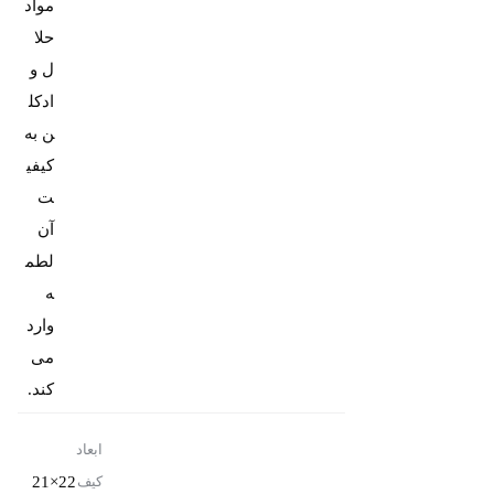
مواد
حلا
ل و
ادکل
ن به
کیفی
ت
آن
لطم
ه
وارد
می
کند.
ابعاد
22×21
کیف