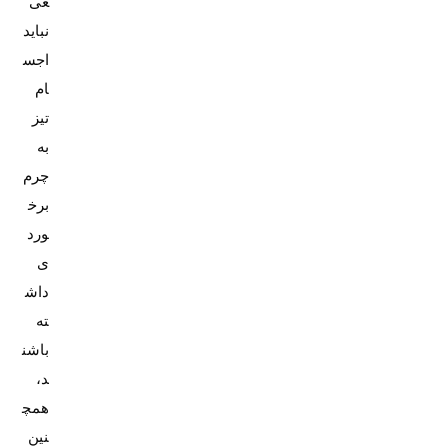
عی
نباید
اجس
ام
تیز
به
چرم
برخ
ورد
ی
داش
ته
باشن
د،
همچ
نین