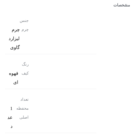
مشخصات
جنس
چرم
چرم
لیزارد
گاوی
رنگ
قهوه
کیف
ای
تعداد
1
محفظه
عد
اصلی
د