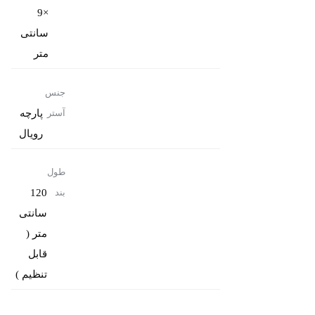
×9
سانتی
متر
جنس
پارچه
آستر
رویال
طول
120
بند
سانتی
متر (
قابل
تنظیم )