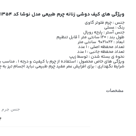
ویژگی های کیف دوشی زنانه چرم طبیعی مدل نوشا کد 1354 عسلی
جنس : چرم فلوتر گاوی
رنگ : عسلی
جنس آستر : پارچه رویال
طول بند : 120 سانتی متر | قابل تنظیم
ابعاد : 22×21×9 سانتی متر
تعداد محفظه اصلی : 1 عدد
تعداد محفظه جانبی : 1 عدد
نحوه ی بسته شدن : توسط زیپ
ویژگی های خاص محصول : استفاده از چرم با کیفیت و درجه 1 ، مناسب برای استفاده روزمره، بند چرم طبیعی قابل تنظیم
شرایط نگهداری : برای افزایش عمر مفید چرم طبیعی نباید اجسام تیز به
مشخصات
جنس چرم
چ