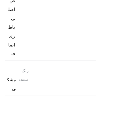
ص
اصل
باط
ری
اضا
فه
رنگ
مشک
صفحه
ی