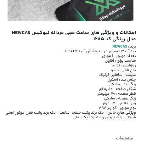
امکانات و ویژگی های ساعت مچی مردانه نیوکیس NEWCAS
مدل رینگی کد 1285
برند :
NEWCAS
ضد آب 3 اتمسفر در حد پاشش آب ( 3ATM )
تعداد موتور : 1 موتور
مناسب برای : آقایان
روزشمار : ندارد
نوع قفل : تاشو
شیشه : سافایر اکرلیک
جنس بند : استیل
رنگ بند : مشکی
شکل صفحه : دایره ای
قطر صفحه : 40 میلیمتر
رنگ صفحه : مشکی
وزن خالص : 95 گرم
نوع موتور : کوارتز AAA
ویژگی های خاص : حک برند پشت صفحه ساعت | حک برند پشت قفل|موتور اصلی
شرکتی| رنگ چرخان و متحرک| پک اصلی
مشخصات