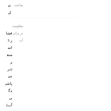
تی
ساعت
ل
مقاومت
فشا
در برابر
ر 3
آب
اتم
سف
ر
(در
حد
پاشی
دگ
ی
آب)