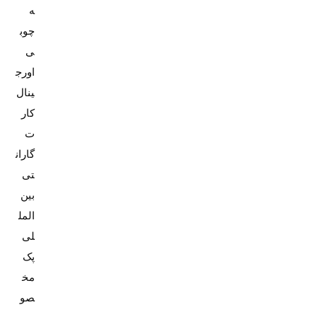
ه
چوب
ی
اورج
کار
ت
گاران
تی
بین
المل
پک
مخ
صو