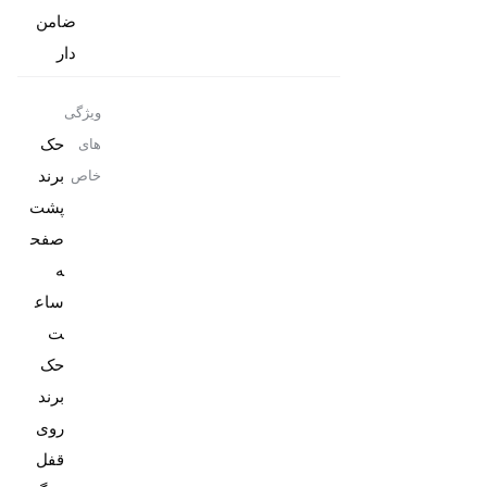
ضامن
دار
ویژگی
حک
های
برند
خاص
پشت
صفح
ه
ساع
حک
برند
روی