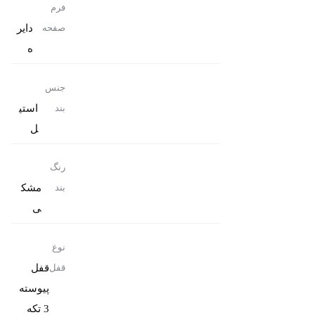
فرم
دایر
صفحه
ه
جنس
استی
بند
ل
رنگ
مشک
بند
ی
نوع
قفل
قفل
پیوسته
3 تکه