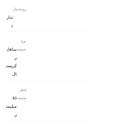
روزشمار
ندار
د
نوع
سافای
شیشه
ر
کریست
ال
قطر
40
صفحه
میلیمت
ر