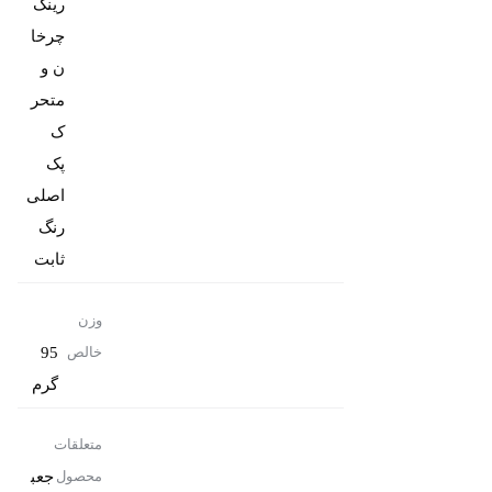
رینگ
چرخا
ن و
متحر
پک
رنگ
ثابت
وزن
95
خالص
گرم
متعلقات
جعب
محصول