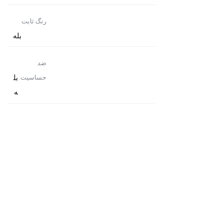
رنگ ثابت
بله
ضد
بل
حساسیت
ه