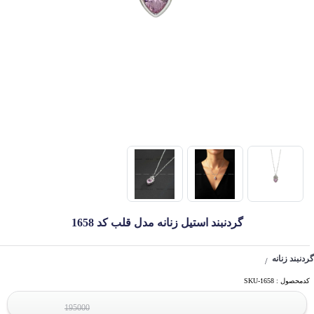
گردنبند استیل زنانه مدل قلب کد 1658
گردنبند زنانه
/
کدمحصول : SKU-1658
195000