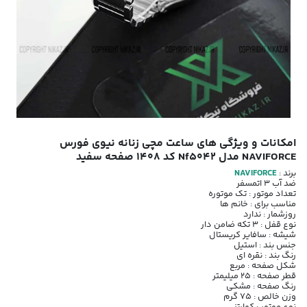
امکانات و ویژگی های ساعت مچی زنانه نیوی فورس
NAVIFORCE مدل Nf5042 کد 1408 صفحه سفید
برند :
NAVIFORCE
ضد آب 3 اتمسفر
تعداد موتور : تک موتوره
مناسب برای : خانم ها
روزشمار : ندارد
نوع قفل : 3 تکه ضامن دار
شیشه : سافایر کریستال
جنس بند : استیل
رنگ بند : نقره ای
شکل صفحه : مربع
قطر صفحه : 25 میلیمتر
رنگ صفحه : مشکی
وزن خالص : 75 گرم