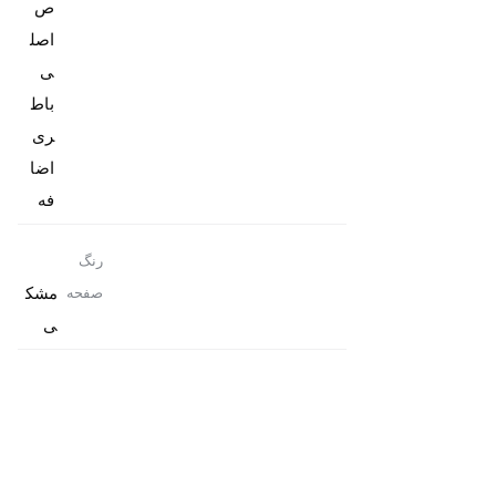
ص
اصل
باط
ری
اضا
فه
رنگ
مشک
صفحه
ی