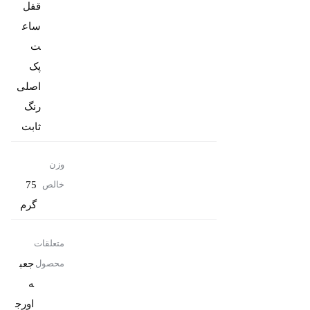
قفل
ساع
پک
رنگ
ثابت
وزن
75
خالص
گرم
متعلقات
جعب
محصول
ه
اورج