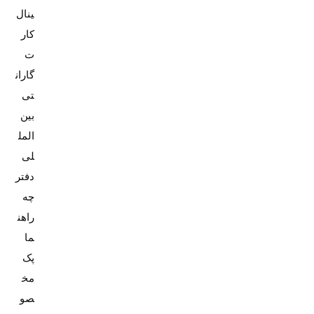
کار
ت
گاران
تی
بین
المل
دفتر
چه
راهن
پک
مخ
صو