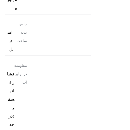
ه
جنس
اس
بدنه
تی
ساعت
ل
مقاومت
فشا
در برابر
ر 3
آب
اتم
سف
ر
(در
حد