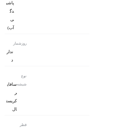
پاشی
دگ
ی
آب)
روزشمار
ندار
د
نوع
سافای
شیشه
ر
کریست
ال
قطر