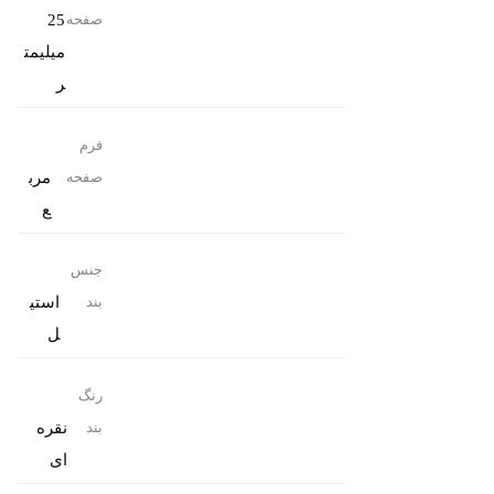
25
صفحه
میلیمت
ر
فرم
مرب
صفحه
ع
جنس
استی
بند
ل
رنگ
نقره
بند
ای