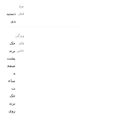
نوع
دستبن
قفل
دی
ویژگی
حک
های
برند
خاص
پشت
صفح
ه
ساع
حک
برند
روی