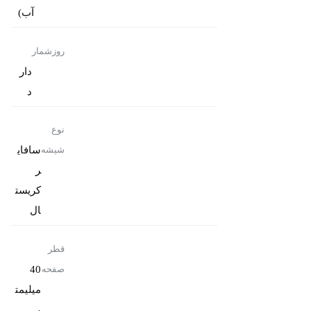
آب)
روزشمار
دار
د
نوع
سافای
شیشه
ر
کریست
ال
قطر
40
صفحه
میلیمت
ر