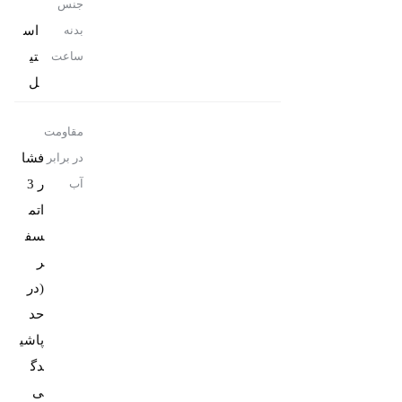
جنس
اس
بدنه
تی
ساعت
ل
مقاومت
فشا
در برابر
ر 3
آب
اتم
سف
ر
(در
حد
پاشی
دگ
ی