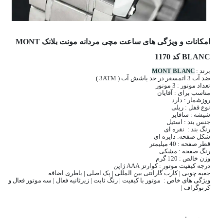
امکانات و ویژگی های ساعت مچی مردانه مونت بلانک MONT
BLANC کد 1170
برند :
MONT BLANC
ضد آب 3 اتمسفر در حد پاشش آب ( 3ATM )
تعداد موتور : 3 موتور
مناسب برای : آقایان
روزشمار : دارد
نوع قفل : ریلی
شیشه : سافایر
جنس بند : استیل
رنگ بند : نقره ای
شکل صفحه: دایره ای
قطر صفحه : 40 میلیمتر
رنگ صفحه : مشکی
وزن خالص : 120 گرم
درجه کیفیت موتور : کوارتز AAA ژاپن
جعبه چوبی | کارت گارانتی بین المللی | پک اصلی | باطری اضافه
ویژگی های خاص : موتور با کیفیت | رنگ ثابت | زیرثانیه فعال | سه موتور فعال و
کرنوگراف |