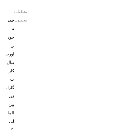
متعلقات
جعب
محصول
ه
چوب
ی
اورج
کار
ت
گاران
تی
بین
المل
پک