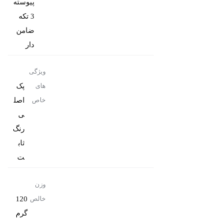
پیوسته
3 تکه
ضامن
دار
ویژگی
پک
های
اصل
خاص
رنگ
ثاب
ت
وزن
120
خالص
گرم