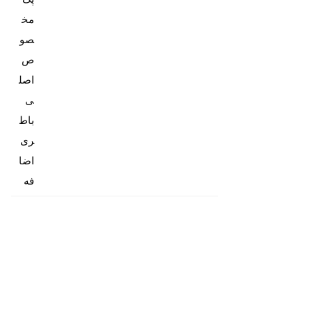
مخ
صو
ص
اصل
باط
ری
اضا
فه