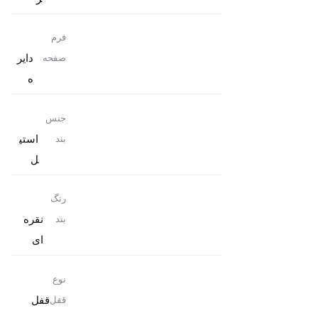
فرم
دایر
صفحه
ه
جنس
استی
بند
ل
رنگ
نقره
بند
ای
نوع
قفل
قفل