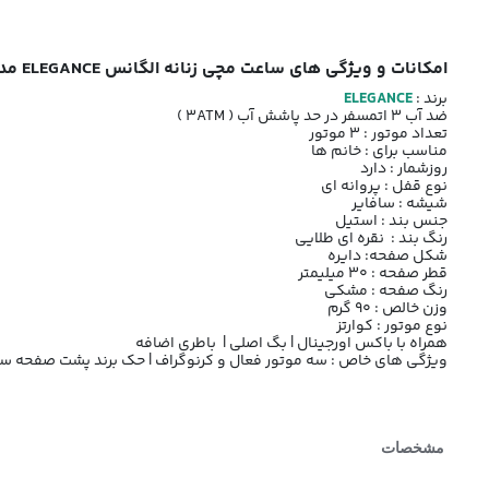
امکانات و ویژگی های ساعت مچی زنانه الگانس ELEGANCE مدل زوریخ کد 1313 رنگ نقره ای طلایی
برند :
ELEGANCE
ضد آب 3 اتمسفر در حد پاشش آب ( 3ATM )
تعداد موتور : 3 موتور
مناسب برای : خانم ها
روزشمار : دارد
نوع قفل : پروانه ای
شیشه : سافایر
جنس بند : استیل
رنگ بند : نقره ای طلایی
شکل صفحه: دایره
قطر صفحه : 30 میلیمتر
رنگ صفحه : مشکی
وزن خالص : 90 گرم
نوع موتور : کوارتز
همراه با باکس اورجینال | بگ اصلی | باطری اضافه
ویژگی های خاص : سه موتور فعال و کرنوگراف | حک برند پشت صفحه ساع
مشخصات