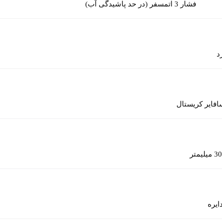
فشار 3 اتمسفر (در حد پاشیدگی آب)
د
افایر کریستال
30 میلیمتر
ایره