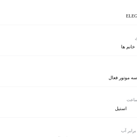
ELE
ی
خانم ها
ه موتور فعال
ساعت
استیل
برابر آب