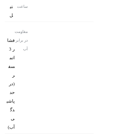
تی
ساعت
ل
مقاومت
فشا
در برابر
ر 3
آب
اتم
سف
ر
(در
حد
پاشی
دگ
ی
آب)