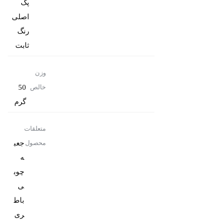
پک
رنگ
ثابت
وزن
50
خالص
گرم
متعلقات
جعب
محصول
ه
چوب
باط
ری