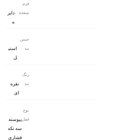
فرم
دایر
صفحه
ه
جنس
استی
بند
ل
رنگ
نقره
بند
ای
نوع
پیوسته
قفل
سه تکه
فشاری