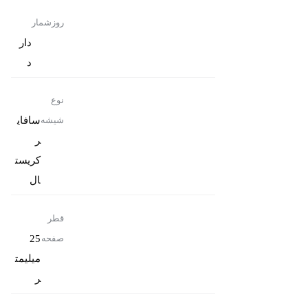
روزشمار
دار
د
نوع
سافای
شیشه
ر
کریست
ال
قطر
25
صفحه
میلیمت
ر