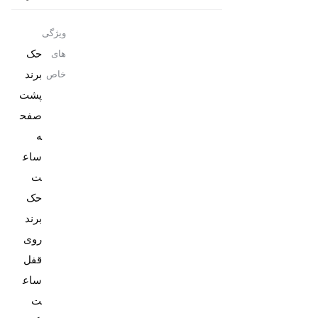
ویژگی
حک
های
برند
خاص
پشت
صفح
ه
ساع
حک
برند
روی
قفل
ساع