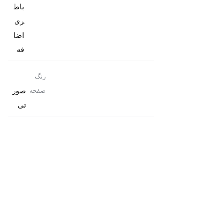
باط
ری
اضا
فه
رنگ
صور
صفحه
تی