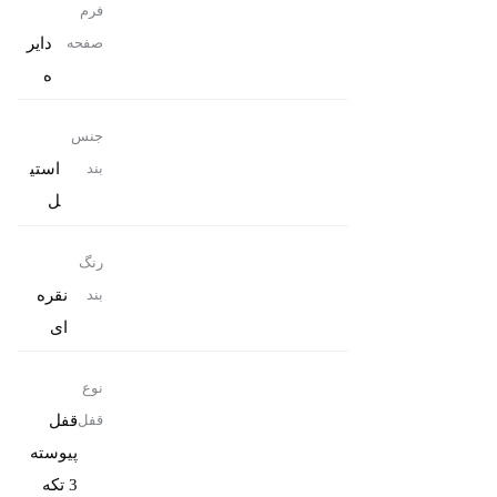
فرم
دایر
صفحه
ه
جنس
استی
بند
ل
رنگ
نقره
بند
ای
نوع
قفل
قفل
پیوسته
3 تکه