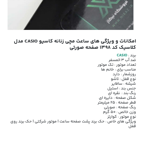
امکانات و ویژگی های ساعت مچی زنانه کاسیو CASIO مدل
کلاسیک کد 1398 صفحه صورتی
برند :
CASIO
ضد آب 3 اتمسفر
تعداد موتور : تک موتور
مناسب برای : خانم ها
روزشمار : دارد
نوع قفل : تاشو
شیشه : سافایر
جنس بند : استیل
رنگ بند : نقره ای
شکل صفحه : دایره ای
قطر صفحه : 25 میلیمتر
رنگ صفحه : صورتی
وزن خالص : 50 گرم
نوع موتور : کوارتز
ویژگی های خاص : حک برند پشت صفحه ساعت | موتور شرکتی | حک برند روی
قفل