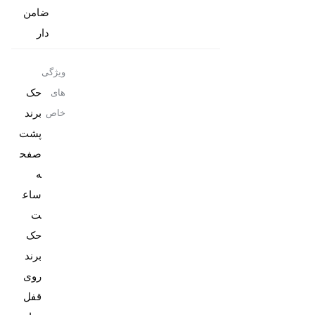
ضامن
دار
ویژگی
حک
های
برند
خاص
پشت
صفح
ه
ساع
حک
برند
روی
قفل