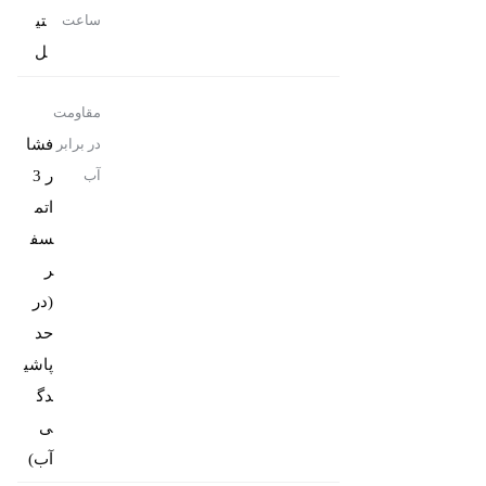
تی
ساعت
ل
مقاومت
فشا
در برابر
ر 3
آب
اتم
سف
ر
(در
حد
پاشی
دگ
ی
آب)