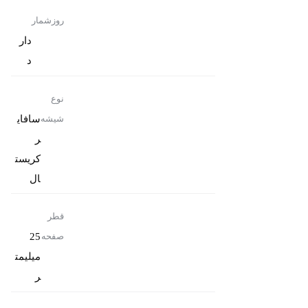
روزشمار
دار
د
نوع
سافای
شیشه
ر
کریست
ال
قطر
25
صفحه
میلیمت
ر