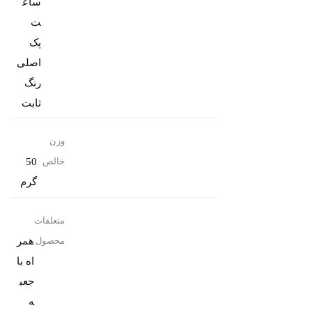
ساع
پک
رنگ
ثابت
وزن
50
خالص
گرم
متعلقات
همر
محصول
اه با
جعب