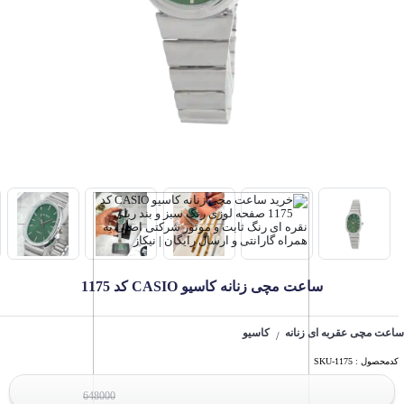
ساعت مچی زنانه کاسیو CASIO کد 1175
ساعت مچی عقربه ای زنانه
کاسیو
/
کدمحصول : SKU-1175
648000