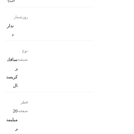
آب)
روزشمار
ندار
د
نوع
سافای
شیشه
ر
کریست
ال
قطر
20
صفحه
میلیمت
ر