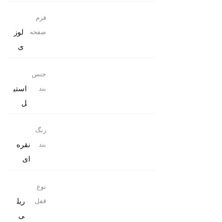
فرم
لوز
صفحه
ی
جنس
استی
بند
ل
رنگ
نقره
بند
ای
نوع
ریل
قفل
ی