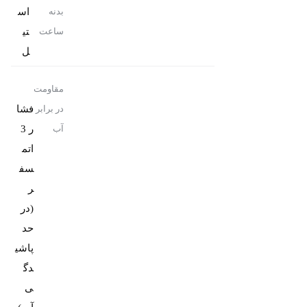
اس
بدنه
تی
ساعت
ل
مقاومت
فشا
در برابر
ر 3
آب
اتم
سف
ر
(در
حد
پاشی
دگ
ی