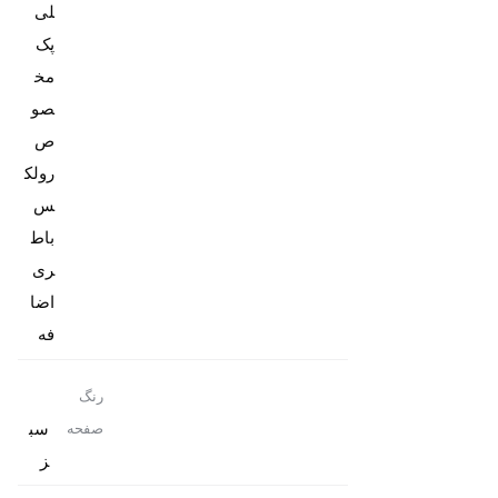
پک
مخ
صو
ص
رولک
باط
ری
اضا
فه
رنگ
سب
صفحه
ز