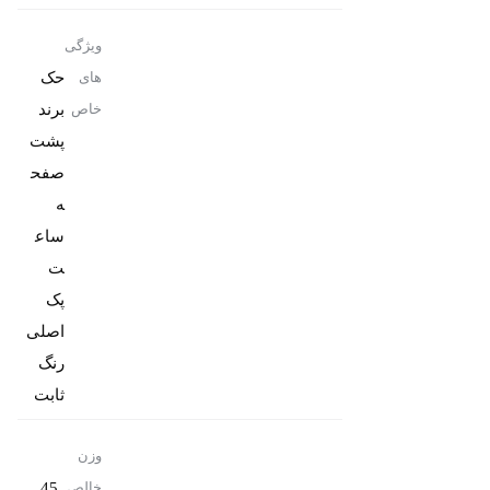
ویژگی
حک
های
برند
خاص
پشت
صفح
ه
ساع
پک
رنگ
ثابت
وزن
45
خالص