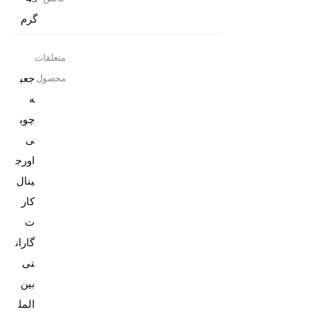
گرم
متعلقات
جعب
محصول
ه
چوب
ی
اورج
کار
ت
گاران
تی
بین
المل