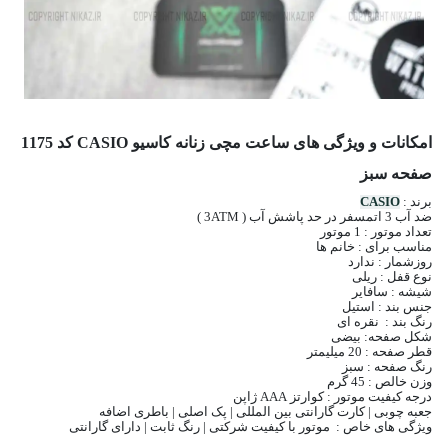
امکانات و ویژگی های ساعت مچی زنانه کاسیو CASIO کد 1175
صفحه سبز
برند :
CASIO
ضد آب 3 اتمسفر در حد پاشش آب ( 3ATM )
تعداد موتور : 1 موتور
مناسب برای : خانم ها
روزشمار : ندارد
نوع قفل : ریلی
شیشه : سافایر
جنس بند : استیل
رنگ بند : نقره ای
شکل صفحه: بیضی
قطر صفحه : 20 میلیمتر
رنگ صفحه : سبز
وزن خالص : 45 گرم
درجه کیفیت موتور : کوارتز AAA ژاپن
جعبه چوبی | کارت گارانتی بین المللی | پک اصلی | باطری اضافه
ویژگی های خاص : موتور با کیفیت شرکتی | رنگ ثابت | دارای گارانتی