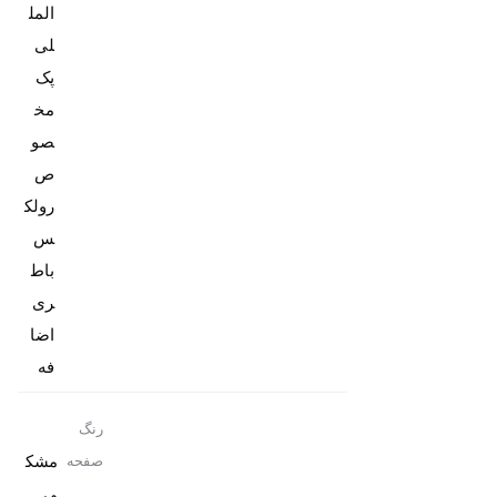
المل
پک
مخ
صو
ص
رولک
باط
ری
اضا
فه
رنگ
مشک
صفحه
ی