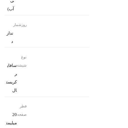
ی
آب)
روزشمار
ندار
د
نوع
سافای
شیشه
ر
کریست
ال
قطر
20
صفحه
میلیمت