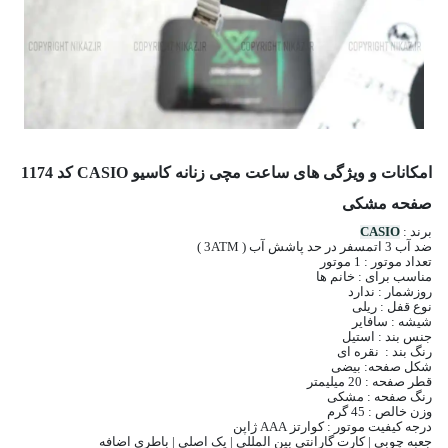
امکانات و ویژگی های ساعت مچی زنانه کاسیو CASIO کد 1174
صفحه مشکی
برند :
CASIO
ضد آب 3 اتمسفر در حد پاشش آب ( 3ATM )
تعداد موتور : 1 موتور
مناسب برای : خانم ها
روزشمار : ندارد
نوع قفل : ریلی
شیشه : سافایر
جنس بند : استیل
رنگ بند : نقره ای
شکل صفحه: بیضی
قطر صفحه : 20 میلیمتر
رنگ صفحه : مشکی
وزن خالص : 45 گرم
درجه کیفیت موتور : کوارتز AAA ژاپن
جعبه چوبی | کارت گارانتی بین المللی | پک اصلی | باطری اضافه