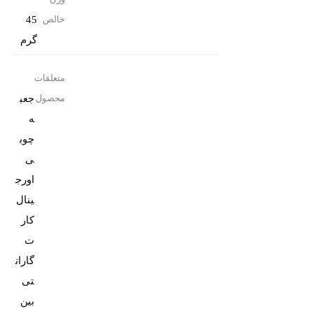
45
خالص
گرم
متعلقات
جعب
محصول
ه
چوب
ی
اورج
کار
ت
گاران
تی
بین