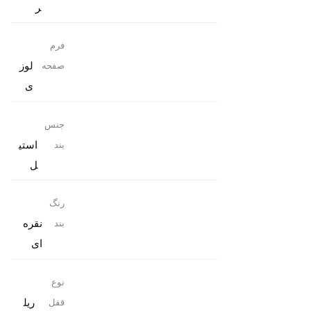
ر
فرم
لوز
صفحه
ی
جنس
استی
بند
ل
رنگ
نقره
بند
ای
نوع
ریل
قفل