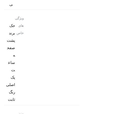
ی
ویژگی
حک
های
برند
خاص
پشت
صفح
ه
ساع
پک
رنگ
ثابت
وزن