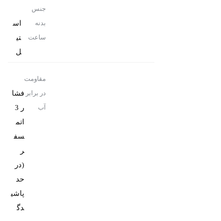
جنس
اس
بدنه
تی
ساعت
ل
مقاومت
فشا
در برابر
ر 3
آب
اتم
سف
ر
(در
حد
پاشی
دگ