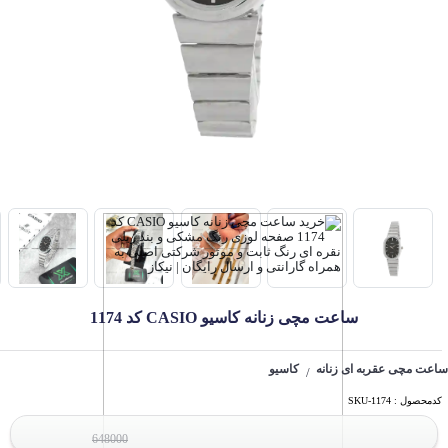
ساعت مچی زنانه کاسیو CASIO کد 1174
ساعت مچی عقربه ای زنانه
کاسیو
/
کدمحصول : SKU-1174
648000