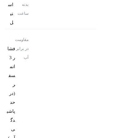
اس
بدنه
تی
ساعت
ل
مقاومت
فشا
در برابر
ر 3
آب
اتم
سف
ر
(در
حد
پاشی
دگ
ی
آب)