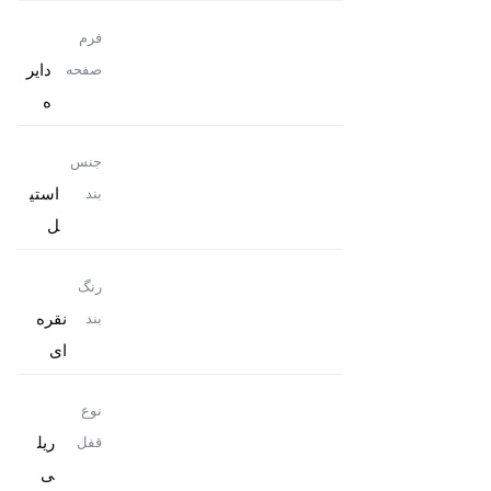
فرم
دایر
صفحه
ه
جنس
استی
بند
ل
رنگ
نقره
بند
ای
نوع
ریل
قفل
ی