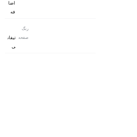
اضا
فه
رنگ
تیفان
صفحه
ی