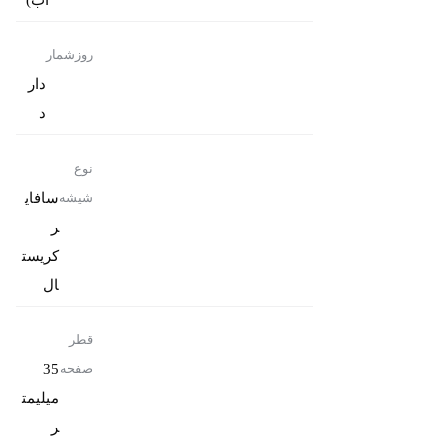
روزشمار
دار
د
نوع
سافای
شیشه
ر
کریست
ال
قطر
35
صفحه
میلیمت
ر