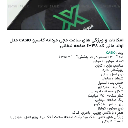
امکانات و ویژگی های ساعت مچی مردانه کاسیو CASIO مدل
اولد مانی کد 1338 صفحه تیفانی
برند :
CASIO
ضد آب 3 اتمسفر در حد پاشش آب ( 3ATM )
تعداد موتور : 1 موتور
مناسب برای : آقایان
روزشمار : دارد
نوع قفل : ریلی
شیشه : سافایر
جنس بند : استیل
رنگ بند : نقره ای
شکل صفحه: دایره ای
قطر صفحه : 35 میلیمتر
رنگ صفحه : تیفانی
وزن خالص : 60 گرم
نوع موتور : کوارتز
همراه با باکس چوبی | باطری اضافه
ویژگی های خاص : حک برند پشت صفحه ساعت | حک برند روی قفل | موتور با
کیفیت شرکتی