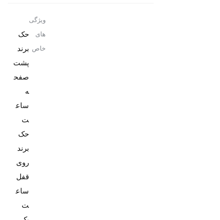
ویژگی
حک
های
برند
خاص
پشت
صفح
ه
ساع
حک
برند
روی
قفل
ساع
پک