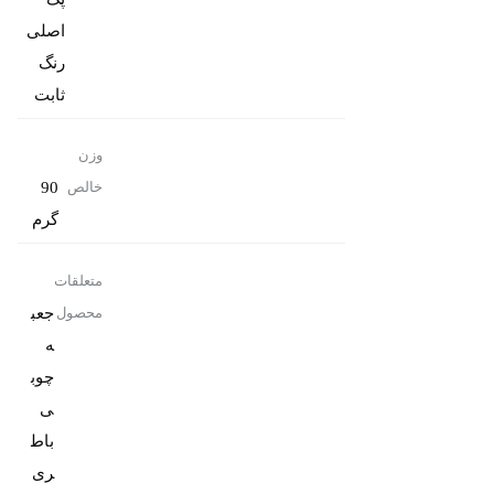
رنگ
ثابت
وزن
90
خالص
گرم
متعلقات
جعب
محصول
ه
چوب
باط
ری