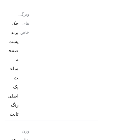
ویژگی
حک
های
برند
خاص
پشت
صفح
ه
ساع
پک
رنگ
ثابت
وزن