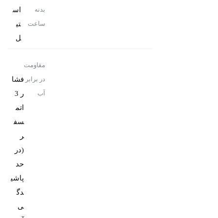
اس
بدنه
تی
ساعت
ل
مقاومت
فشا
در برابر
ر 3
آب
اتم
سف
ر
(در
حد
پاشی
دگ
ی