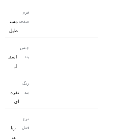
فرم
مست
صفحه
طیل
جنس
استی
بند
ل
رنگ
نقره
بند
ای
نوع
ریل
قفل
ی