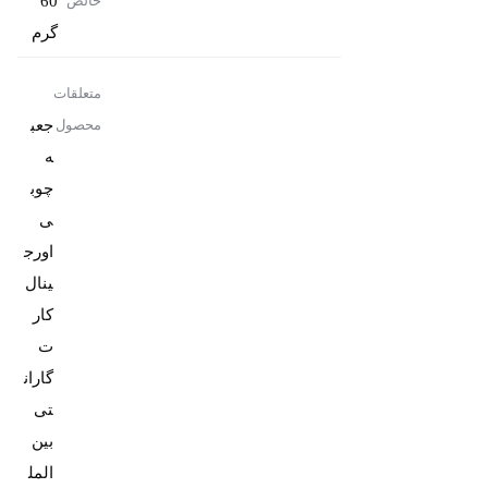
60
خالص
گرم
متعلقات
جعب
محصول
ه
چوب
ی
اورج
کار
ت
گاران
تی
بین
المل