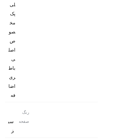
پک
مخ
صو
ص
اصل
باط
ری
اضا
فه
رنگ
سب
صفحه
ز