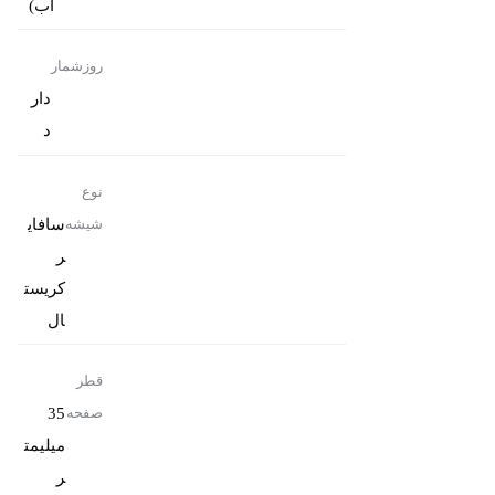
آب)
روزشمار
دار
د
نوع
سافای
شیشه
ر
کریست
ال
قطر
35
صفحه
میلیمت
ر