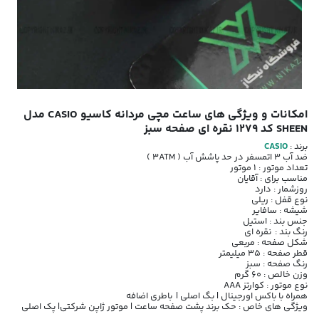
امکانات و ویژگی های ساعت مچی مردانه کاسیو CASIO مدل
SHEEN کد 1279 نقره ای صفحه سبز
برند :
CASIO
ضد آب 3 اتمسفر در حد پاشش آب ( 3ATM )
تعداد موتور : 1 موتور
مناسب برای : آقایان
روزشمار : دارد
نوع قفل : ریلی
شیشه : سافایر
جنس بند : استیل
رنگ بند : نقره ای
شکل صفحه : مربعی
قطر صفحه : 35 میلیمتر
رنگ صفحه : سبز
وزن خالص : 60 گرم
نوع موتور : کوارتز AAA
همراه با باکس اورجینال | بگ اصلی | باطری اضافه
ویژگی های خاص : حک برند پشت صفحه ساعت | موتور ژاپن شرکتی| پک اصلی