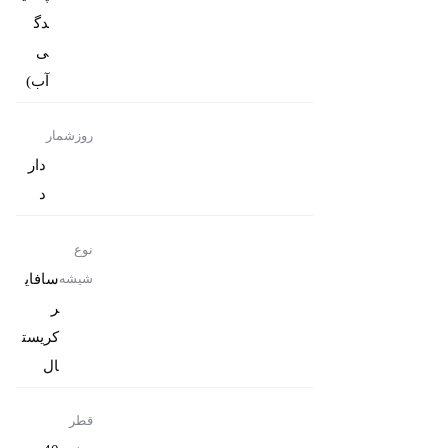
دگ
ی
آب)
روزشمار
دار
د
نوع
سافای
شیشه
ر
کریست
ال
قطر