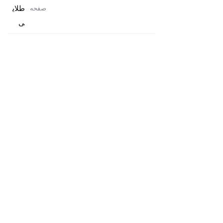
طلای
صفحه
ی