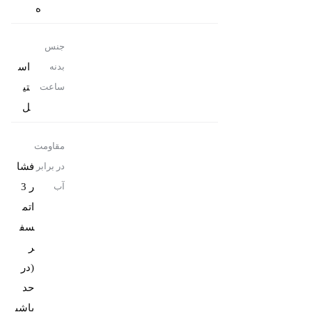
ه
جنس
اس
بدنه
تی
ساعت
ل
مقاومت
فشا
در برابر
ر 3
آب
اتم
سف
ر
(در
حد
پاشی