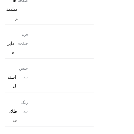
40
صفحه
میلیمت
ر
فرم
دایر
صفحه
ه
جنس
استی
بند
ل
رنگ
طلای
بند
ی