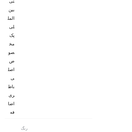
تی
بین
المل
پک
مخ
صو
ص
اصل
باط
ری
اضا
فه
رنگ