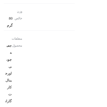
وزن
80
خالص
گرم
متعلقات
جعب
محصول
ه
چوب
ی
اورج
کار
ت
گاران