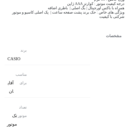
درجه کیفیت موتور : کوارتز AAA ژاپن
همراه با باکس اورجینال | بگ اصلی | باطری اضافه
ویژگی های خاص : حک برند پشت صفحه ساعت | پک اصلی کاسیو و موتور
شرکتی با کیفیت
مشخصات
برند
CASIO
مناسب
آقای
برای
ان
تعداد
تک
موتور
موتور