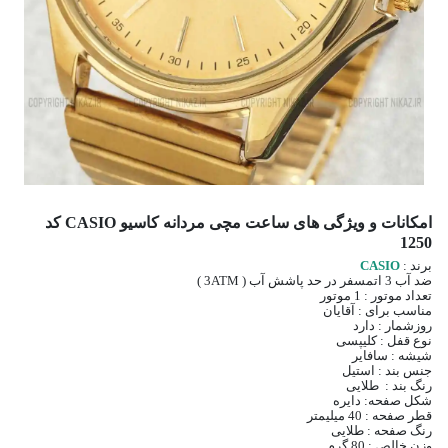
امکانات و ویژگی های ساعت مچی مردانه کاسیو CASIO کد
1250
برند :
CASIO
ضد آب 3 اتمسفر در حد پاشش آب ( 3ATM )
تعداد موتور : 1 موتور
مناسب برای : آقایان
روزشمار : دارد
نوع قفل : کلیپسی
شیشه : سافایر
جنس بند : استیل
رنگ بند : طلایی
شکل صفحه: دایره
قطر صفحه : 40 میلیمتر
رنگ صفحه : طلایی
وزن خالص : 80 گرم