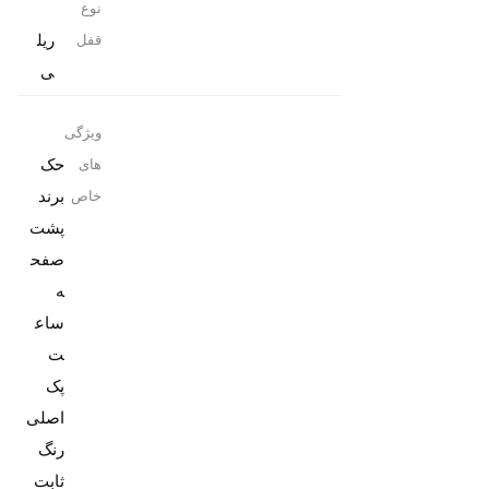
نوع
ریل
قفل
ی
ویژگی
حک
های
برند
خاص
پشت
صفح
ه
ساع
پک
رنگ
ثابت