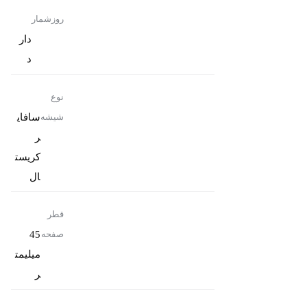
روزشمار
دار
د
نوع
سافای
شیشه
ر
کریست
ال
قطر
45
صفحه
میلیمت
ر