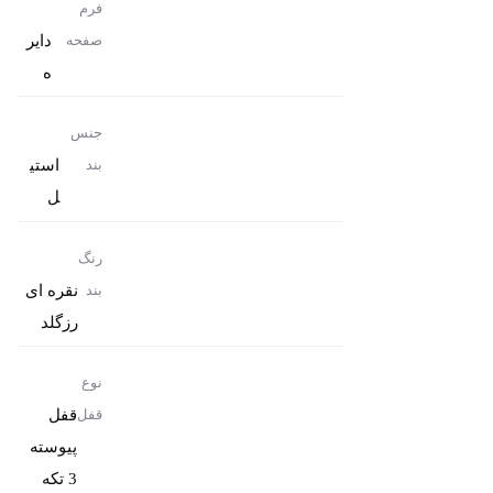
فرم
دایر
صفحه
ه
جنس
استی
بند
ل
رنگ
نقره ای
بند
رزگلد
نوع
قفل
قفل
پیوسته
3 تکه