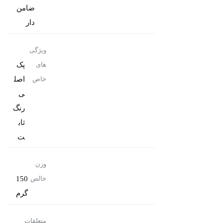
ضامن
دار
ویژگی
پک
های
اصل
خاص
رنگ
ثاب
ت
وزن
150
خالص
گرم
متعلقات