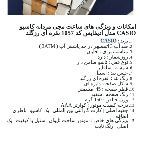
امکانات و ویژگی های ساعت مچی مردانه کاسیو
CASIO مدل ادیفایس کد 1057 نقره ای رزگلد
برند :
CASIO
ضد آب 3 اتمسفر در حد پاشش آب ( 3ATM )
مناسب برای : آقایان
روزشمار : دارد
نوع قفل : تاشو ضامن دار
شیشه : سافایر
جنس بند : استیل
رنگ بند : نقره ای رزگلد
شکل صفحه: دایره ای
قطر صفحه : 45 میلیمتر
رنگ صفحه : سفید
وزن خالص : 150 گرم
درجه کیفیت موتور : کوارتز AAA
جعبه اصلی | کارت گارانتی بین المللی | پک کاسیو | باطری
اضافه
ویژگی های خاص : موتور ساخت تایوان |استیل با کیفیت | پک
اصلی | رنگ ثابت