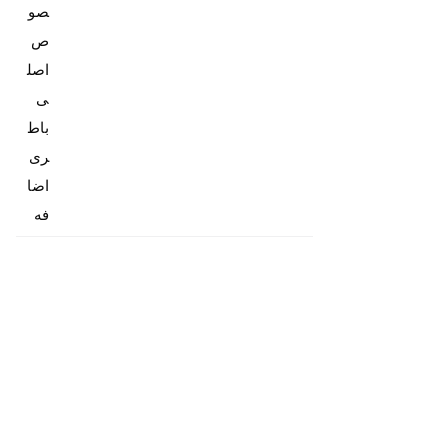
صو
ص
اصل
باط
ری
اضا
فه