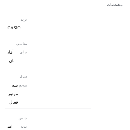
مشخصات
برند
CASIO
مناسب
آقای
برای
ان
تعداد
سه
موتور
موتور
فعال
جنس
اس
بدنه