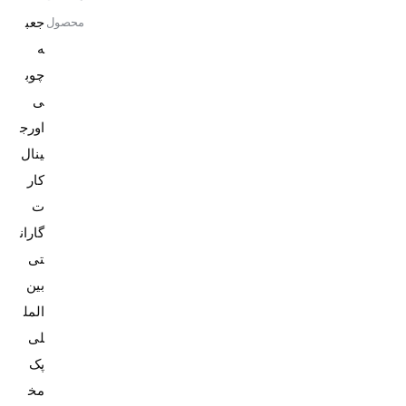
جعب
محصول
ه
چوب
ی
اورج
کار
ت
گاران
تی
بین
المل
پک
مخ