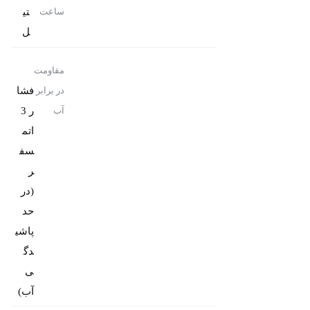
تی
ساعت
ل
مقاومت
فشا
در برابر
ر 3
آب
اتم
سف
ر
(در
حد
پاشی
دگ
ی
آب)