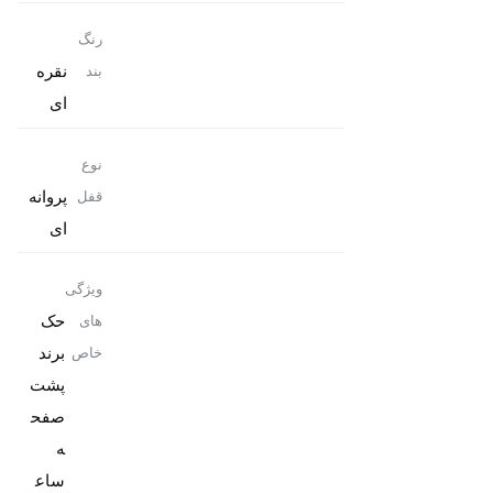
رنگ
نقره
بند
ای
نوع
پروانه
قفل
ای
ویژگی
حک
های
برند
خاص
پشت
صفح
ه
ساع