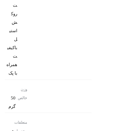
روک
ش
استی
ل
باکیفی
همراه
با پک
وزن
50
خالص
گرم
متعلقات