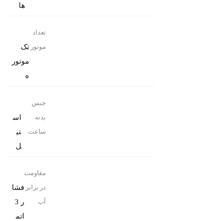
ها
تعداد
تک
موتور
موتور
ه
جنس
اس
بدنه
تی
ساعت
ل
مقاومت
فشا
در برابر
ر 3
آب
اتم