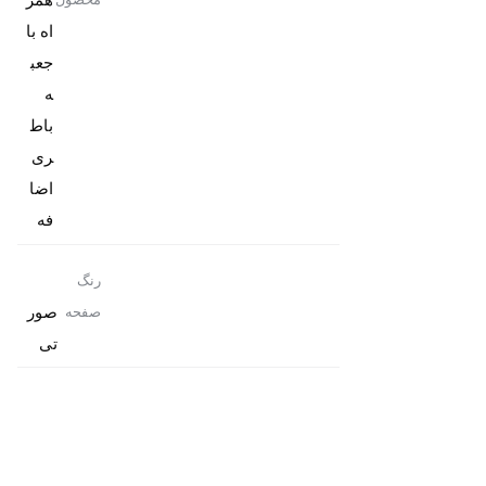
همر
محصول
اه با
جعب
باط
ری
اضا
فه
رنگ
صور
صفحه
تی