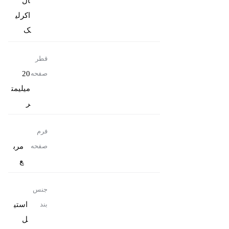
ال
اکرلی
ک
قطر
20
صفحه
میلیمت
ر
فرم
مرب
صفحه
ع
جنس
استی
بند
ل