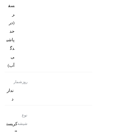
سف
ر
(در
حد
پاشی
دگ
ی
آب)
روزشمار
ندار
د
نوع
کریست
شیشه