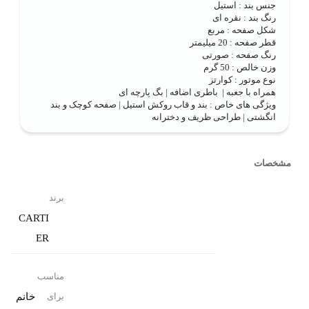
جنس بند : استیل
رنگ بند : نقره ای
شکل صفحه : مربع
قطر صفحه : 20 میلیمتر
رنگ صفحه : صورتی
وزن خالص : 50 گرم
نوع موتور : کوارتز
همراه با جعبه | باطری اضافه | بگ پارچه ای
ویژگی های خاص : بند و قاب روکش استیل | صفحه کوچک و بند
انگشتی | طراحی ظریف و دخترانه
مشخصات
برند
CARTI
ER
مناسب
خانم
برای