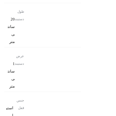
طول
20
دستبند
سانت
ی
متر
عرض
1
دستبند
سانت
ی
متر
جنس
استی
قفل
ل