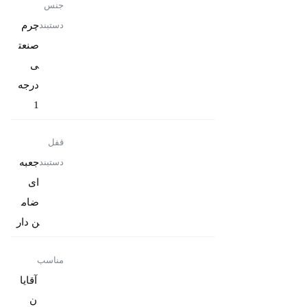
جنس
چرم
دستبند
صنعت
ی
درجه
1
قفل
جعبه
دستبند
ای
ضام
ن دار
مناسب
آقایا
ن