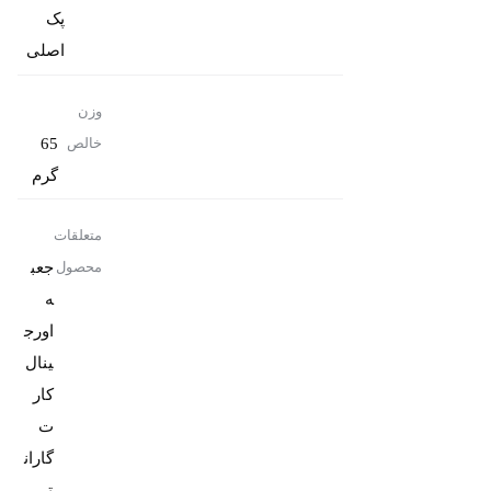
پک
اصلی
وزن
65
خالص
گرم
متعلقات
جعب
محصول
ه
اورج
کار
ت
گاران
تی