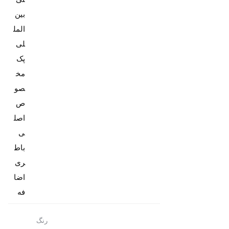
بین
المل
پک
مخ
صو
ص
اصل
باط
ری
اضا
فه
رنگ