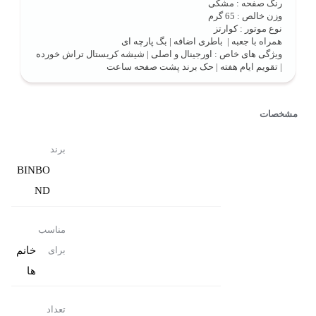
رنگ صفحه : مشکی
وزن خالص : 65 گرم
نوع موتور : کوارتز
همراه با جعبه | باطری اضافه | بگ پارچه ای
ویژگی های خاص : اورجینال و اصلی | شیشه کریستال تراش خورده
| تقویم ایام هفته | حک برند پشت صفحه ساعت
مشخصات
برند
BINBO
ND
مناسب
خانم
برای
ها
تعداد