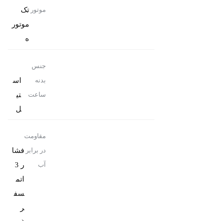
تک
موتور
موتور
ه
جنس
اس
بدنه
تی
ساعت
ل
مقاومت
فشا
در برابر
ر 3
آب
اتم
سف
ر