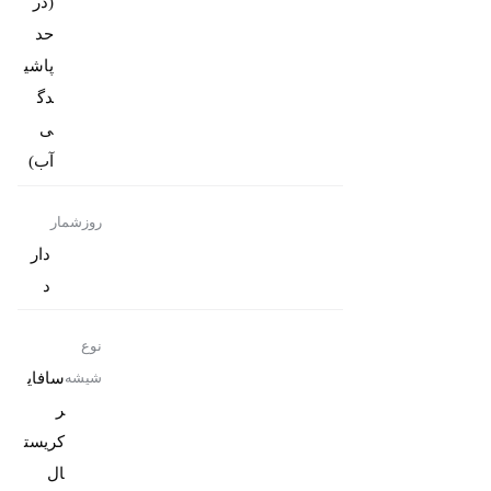
(در
حد
پاشی
دگ
ی
آب)
روزشمار
دار
د
نوع
سافای
شیشه
ر
کریست
ال