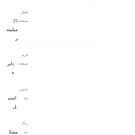
قطر
25
صفحه
میلیمت
ر
فرم
دایر
صفحه
ه
جنس
استی
بند
ل
رنگ
مشک
بند