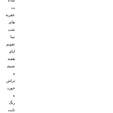
ساع
عقربه
های
شب
تقویم
ایام
شیش
ه
تراش
خورد
رنگ