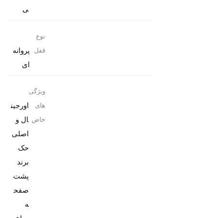
ی
نوع
پروانه
قفل
ای
ویژگی
اورجین
های
ال و
خاص
حک
برند
پشت
صفح
ه