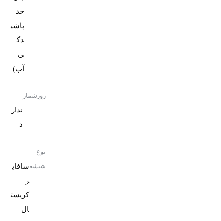
حد
پاشی
دگ
ی
آب)
روزشمار
ندار
د
نوع
سافای
شیشه
ر
کریست
ال