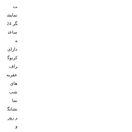
نمایش
گر 24
ساعت
دارای
کرنوگ
عقربه
های
شب
نشانگ
ر روز
و