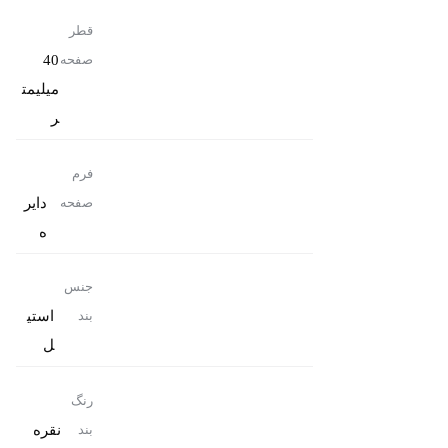
قطر
40
صفحه
میلیمت
ر
فرم
دایر
صفحه
ه
جنس
استی
بند
ل
رنگ
نقره
بند