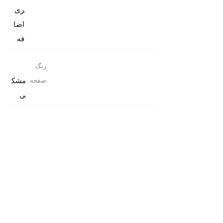
ری
اضا
فه
رنگ
مشک
صفحه
ی