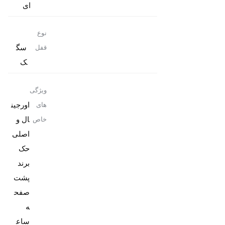
ای
نوع
سگ
قفل
ک
ویژگی
اورجین
های
ال و
خاص
حک
برند
پشت
صفح
ه
ساع