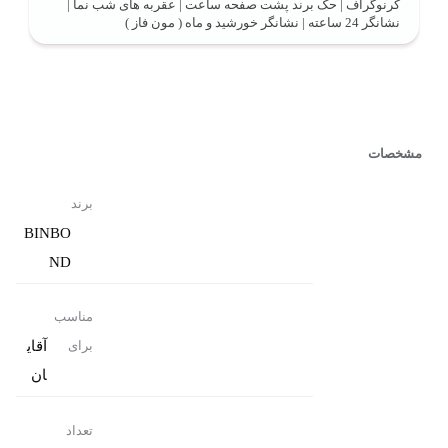
کرنوگراف | حک برند پشت صفحه ساعت | عقربه های شب نما |
نشانگر 24 ساعته | نشانگر خورشید و ماه ( مون فاز )
مشخصات
برند
BINBO
ND
مناسب
آقای
برای
ان
تعداد