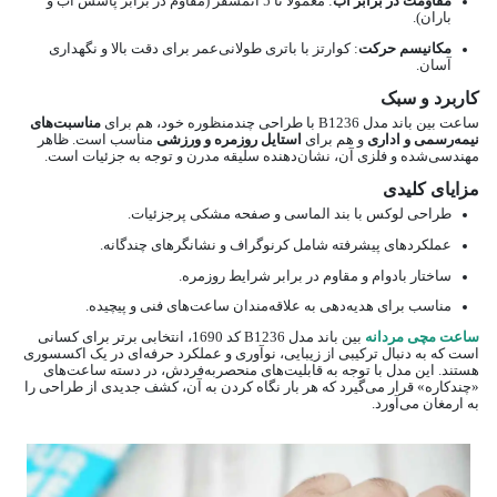
مقاومت در برابر آب
: معمولاً تا 5 اتمسفر (مقاوم در برابر پاشش آب و
باران).
مکانیسم حرکت
: کوارتز با باتری طولانی‌عمر برای دقت بالا و نگهداری
آسان.
کاربرد و سبک
ساعت بین باند مدل B1236 با طراحی چندمنظوره خود، هم برای
مناسبت‌های
نیمه‌رسمی و اداری
و هم برای
استایل روزمره و ورزشی
مناسب است. ظاهر
مهندسی‌شده و فلزی آن، نشان‌دهنده سلیقه مدرن و توجه به جزئیات است.
مزایای کلیدی
طراحی لوکس با بند الماسی و صفحه مشکی پرجزئیات.
عملکردهای پیشرفته شامل کرنوگراف و نشانگرهای چندگانه.
ساختار بادوام و مقاوم در برابر شرایط روزمره.
مناسب برای هدیه‌دهی به علاقه‌مندان ساعت‌های فنی و پیچیده.
ساعت مچی مردانه
بین باند مدل B1236 کد 1690، انتخابی برتر برای کسانی
است که به دنبال ترکیبی از زیبایی، نوآوری و عملکرد حرفه‌ای در یک اکسسوری
هستند. این مدل با توجه به قابلیت‌های منحصربه‌فردش، در دسته ساعت‌های
«چندکاره» قرار می‌گیرد که هر بار نگاه کردن به آن، کشف جدیدی از طراحی را
به ارمغان می‌آورد.