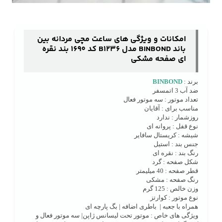
امکانات و ویژگی های ساعت مچی مردانه بین
باند BINBOND مدل B1236 کد 1690 بند نقره
ای صفحه مشکی
برند :
BINBOND
ضد آب 3 اتمسفر
تعداد موتور : سه موتور فعال
مناسب برای : آقایان
روزشمار : ندارد
نوع قفل : پروانه ای
شیشه : کریستال سافایر
جنس بند : استیل
رنگ بند : نقره ای
شکل صفحه : گرد
قطر صفحه : 40 میلیمتر
رنگ صفحه : مشکی
وزن خالص : 125 گرم
نوع موتور : کوارتز
همراه با جعبه | باطری اضافه | بگ پارچه ای
ویژگی های خاص : موتور تحت لیسانس ژاپن| سه موتور فعال و