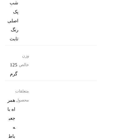
پک
رنگ
ثابت
وزن
125
خالص
گرم
متعلقات
همر
محصول
اه با
جعب
باط