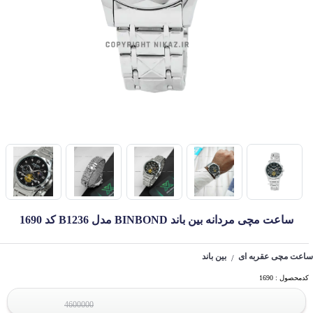
ساعت مچی مردانه بین باند BINBOND مدل B1236 کد 1690
ساعت مچی عقربه ای
بین باند
/
کدمحصول : 1690
4600000