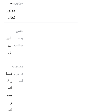
سه
موتور
موتور
فعال
جنس
اس
بدنه
تی
ساعت
ل
مقاومت
فشا
در برابر
ر 3
آب
اتم
سف
ر
(در