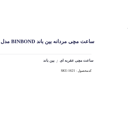
ساعت مچی مردانه بین باند BINBOND مدل B8181-SST کد 1621
ساعت مچی عقربه ای
بین باند
/
کدمحصول : SKU-1621