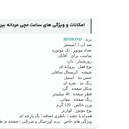
امکانات و ویژگی های ساعت مچی مردانه بین باند BINBOND مدل B8181-SST
برند :
BINBOND
ضد آب 3 اتمسفر
تعداد موتور : تک موتوره
مناسب برای : آقایان
روزشمار : دارد
نوع قفل : پروانه ای
شیشه : کریستال سافایر
جنس بند : استیل
رنگ بند : نقره ای
شکل صفحه : گرد
قطر صفحه : 40 میلیمتر
رنگ صفحه : تیفانی
وزن خالص : 120 گرم
نوع موتور : کوارتز
همراه با جعبه | باطری اضافه | بگ پارچه ای
ویژگی های خاص : برند اورجینال و شرکتی | صفحه ی طرح ها | مدل ترند 2025 | حک برند پشت صفح