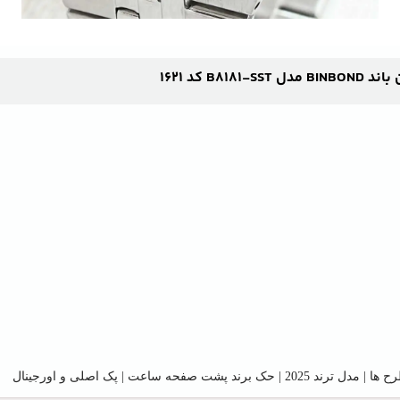
 کد 1621
ه ساعت | پک اصلی و اورجینال