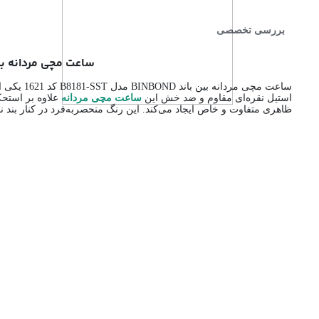
بررسی تخصصی
ساعت مچی مردانه بین باند BINBOND مدل B8181-SST کد 1621 | ساعت اورجینا
ساعت مچی
استیل نقره‌ای مقاوم و ضد خش این
ساعت مچی مردانه
علاوه بر استحک
ظاهری متفاوت و خاص ایجاد می‌کند. این رنگ منحصر‌به‌فرد در کنار بند ن