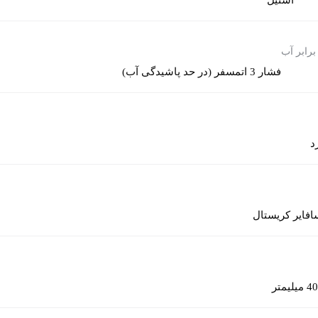
برابر آب
فشار 3 اتمسفر (در حد پاشیدگی آب)
د
افایر کریستال
40 میلیمتر