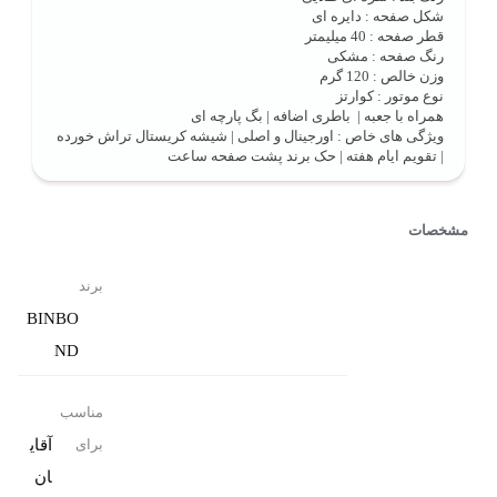
شکل صفحه : دایره ای
قطر صفحه : 40 میلیمتر
رنگ صفحه : مشکی
وزن خالص : 120 گرم
نوع موتور : کوارتز
همراه با جعبه | باطری اضافه | بگ پارچه ای
ویژگی های خاص : اورجینال و اصلی | شیشه کریستال تراش خورده
| تقویم ایام هفته | حک برند پشت صفحه ساعت
مشخصات
برند
BINBO
ND
مناسب
آقای
برای
ان