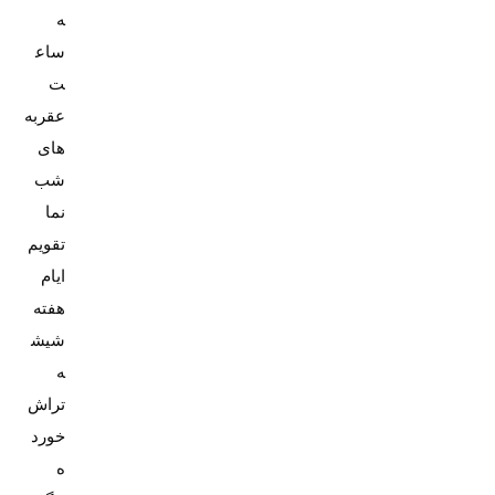
ه
ساع
عقربه
های
شب
تقویم
ایام
شیش
ه
تراش
خورد