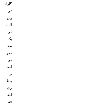
گاران
تی
بین
المل
پک
مخ
صو
ص
اصل
باط
ری
اضا
فه