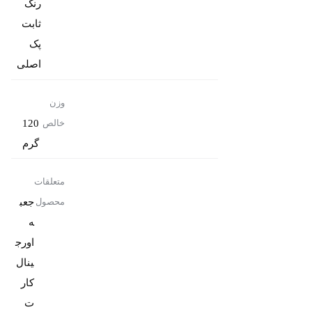
رنگ
پک
اصلی
وزن
120
خالص
گرم
متعلقات
جعب
محصول
ه
اورج
کار
ت