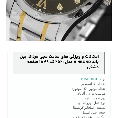
امکانات و ویژگی های ساعت مچی مردانه بین
باند BINBOND مدل 2521 کد 1549 صفحه
مشکی
برند :
BINBOND
ضد آب 3 اتمسفر
تعداد موتور : تک موتوره
مناسب برای : آقایان
روزشمار : دارد
نوع قفل : پروانه ای
شیشه : سافایر کریستال
جنس بند : استیل
رنگ بند : نقره ای طلایی