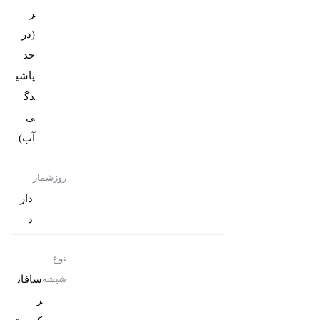
ر
(در
حد
پاشی
دگ
ی
آب)
روزشمار
دار
د
نوع
سافای
شیشه
ر