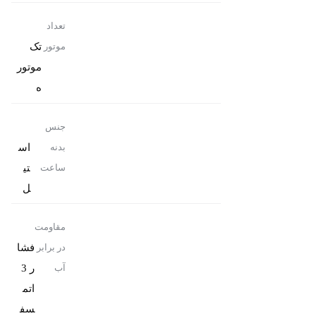
تعداد
تک
موتور
موتور
ه
جنس
اس
بدنه
تی
ساعت
ل
مقاومت
فشا
در برابر
ر 3
آب
اتم
سف