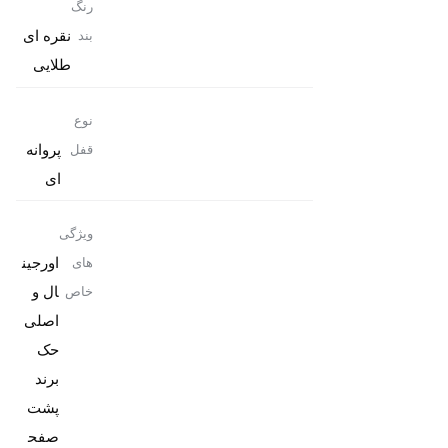
رنگ
نقره ای
بند
طلایی
نوع
پروانه
قفل
ای
ویژگی
اورجین
های
ال و
خاص
حک
برند
پشت
صفح