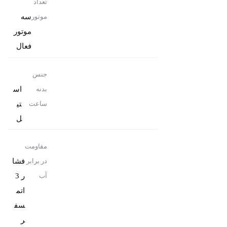
تعداد
سه
موتور
موتور
فعال
جنس
اس
بدنه
تی
ساعت
ل
مقاومت
فشا
در برابر
ر 3
آب
اتم
سف
ر