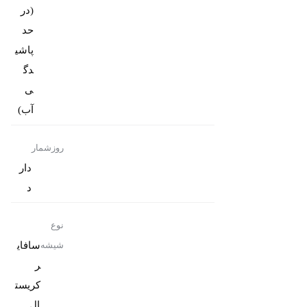
(در
حد
پاشی
دگ
ی
آب)
روزشمار
دار
د
نوع
سافای
شیشه
ر
کریست
ال