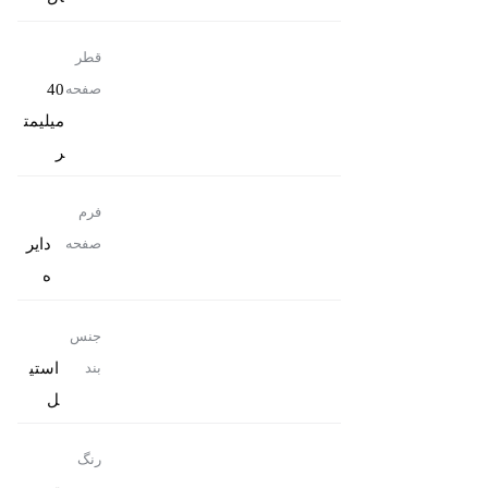
قطر
40
صفحه
میلیمت
ر
فرم
دایر
صفحه
ه
جنس
استی
بند
ل
رنگ