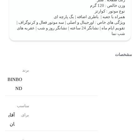
وزن خالص : 120 گرم
نوع موتور : کوارتز
همراه با جعبه | باطری اضافه | بگ پارچه ای
ویژگی های خاص : اورجینال و اصلی | سه موتور فعال و کرنوگراف |
تقویم ایام ماه | نشانگر 24 ساعته | نشانگر روز و شب | عقربه های
شب نما
مشخصات
برند
BINBO
ND
مناسب
آقای
برای
ان