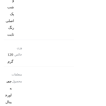
و
پک
رنگ
ثابت
وزن
120
خالص
گرم
متعلقات
جعب
محصول
ه
اورج