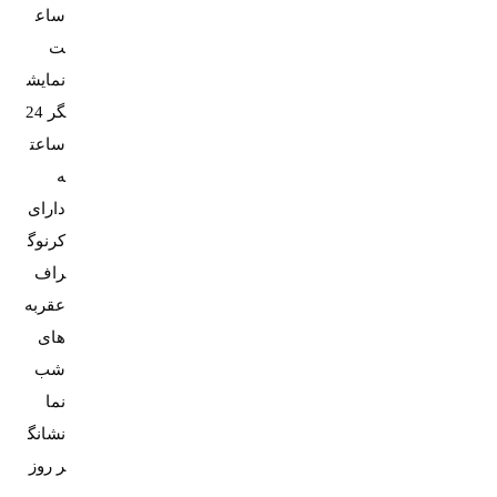
ساع
نمایش
گر 24
ساعت
دارای
کرنوگ
عقربه
های
شب
نشانگ
ر روز