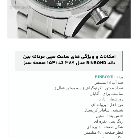
امکانات و ویژگی های ساعت مچی مردانه بین
باند BINBOND مدل 380 کد 1541 صفحه سبز
برند :
BINBOND
ضد آب 3 اتمسفر
تعداد موتور : کرنوگراف ( سه موتور فعال )
مناسب برای : آقایان
روزشمار : دارد
نوع قفل : پروانه ای
شیشه : سافایر کریستال
جنس بند : استیل
رنگ بند : نقره ای
شکل صفحه : دایره ای
قطر صفحه : 40 میلیمتر
رنگ صفحه : سبز