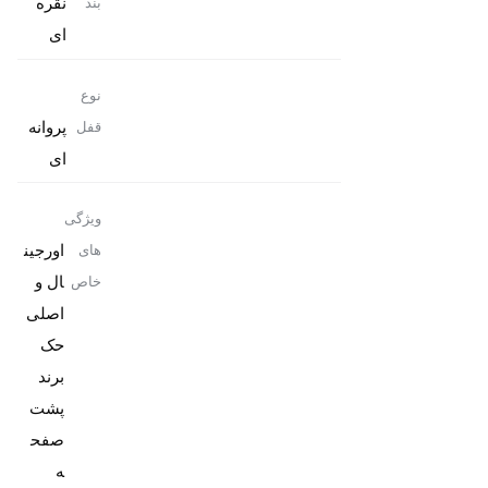
نقره
بند
ای
نوع
پروانه
قفل
ای
ویژگی
اورجین
های
ال و
خاص
حک
برند
پشت
صفح
ه