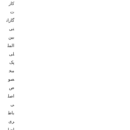
کار
ت
گاران
تی
بین
المل
پک
مخ
صو
ص
اصل
باط
ری
اضا